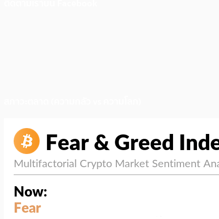
ติดตามเราบน Facebook
สภาวะตลาด (ความกลัว vs ความโลภ)