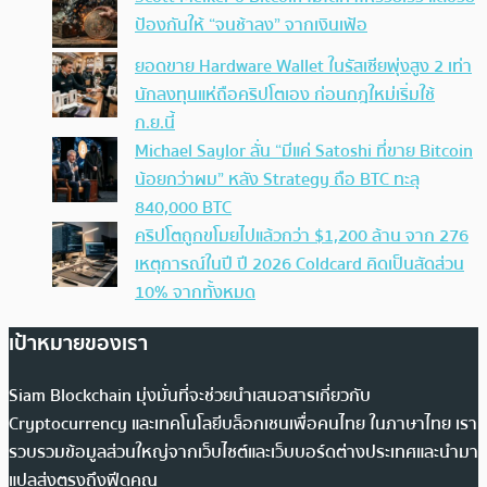
ป้องกันให้ “จนช้าลง” จากเงินเฟ้อ
ยอดขาย Hardware Wallet ในรัสเซียพุ่งสูง 2 เท่า
นักลงทุนแห่ถือคริปโตเอง ก่อนกฎใหม่เริ่มใช้
ก.ย.นี้
Michael Saylor ลั่น “มีแค่ Satoshi ที่ขาย Bitcoin
น้อยกว่าผม” หลัง Strategy ถือ BTC ทะลุ
840,000 BTC
คริปโตถูกขโมยไปแล้วกว่า $1,200 ล้าน จาก 276
เหตุการณ์ในปี ปี 2026 Coldcard คิดเป็นสัดส่วน
10% จากทั้งหมด
เป้าหมายของเรา
Siam Blockchain มุ่งมั่นที่จะช่วยนำเสนอสารเกี่ยวกับ
Cryptocurrency และเทคโนโลยีบล็อกเชนเพื่อคนไทย ในภาษาไทย เรา
รวบรวมข้อมูลส่วนใหญ่จากเว็บไซต์และเว็บบอร์ดต่างประเทศและนำมา
แปลส่งตรงถึงฟีดคุณ