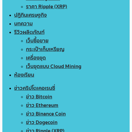
ราคา Ripple (XRP)
ปฏิทินเศรษฐกิจ
บทความ
รีวิวผลิตภัณฑ์
เว็บซื้อขาย
กระเป๋าเก็บเหรียญ
เครื่องขุด
เว็บขุดแบบ Cloud Mining
ห้องเรียน
ข่าวคริปโตเคอเรนซี่
ข่าว Bitcoin
ข่าว Ethereum
ข่าว Binance Coin
ข่าว Dogecoin
ข่าว Ripple (XRP)