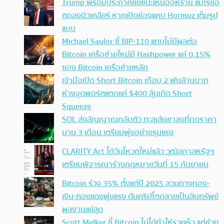
Trump พร้อมประกาศชัยชนะเหนืออิหร่าน แม้ไร้ข้อ
ตกลงนิวเคลียร์ หากเปิดช่องแคบ Hormuz เต็มรูป
แบบ
Michael Saylor ชี้ BIP-110 แทบไม่มีผลต่อ
Bitcoin เครือข่ายใหม่มี Hashpower แค่ 0.15%
ของ Bitcoin เครือข่ายหลัก
เจ้ามือเปิด Short Bitcoin เกือบ 2 พันล้านบาท
ห่างจุดพอร์ตแตกแค่ $400 ลุ้นเกิด Short
Squeeze
SOL ส่งสัญญาณกลับตัว ทะลุเส้นขาลงที่กดราคา
นาน 3 เดือน เตรียมพุ่งอย่างรุนแรง
CLARITY Act ได้วันโหวตใหม่แล้ว วุฒิสภาสหรัฐฯ
เตรียมพิจารณาร่างกฎหมายวันที่ 15 กันยายน
Bitcoin ร่วง 35% ตั้งแต่ปี 2025 สวนทางทอง-
เงิน-ทองแดงพุ่งแรง ดันคริปโตกลายเป็นสินทรัพย์
ผลงานแย่สุด
Scott Melker ชี้ Bitcoin ไม่ได้ทำให้รวยเร็ว แต่ช่วย