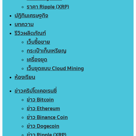
ราคา Ripple (XRP)
ปฏิทินเศรษฐกิจ
บทความ
รีวิวผลิตภัณฑ์
เว็บซื้อขาย
กระเป๋าเก็บเหรียญ
เครื่องขุด
เว็บขุดแบบ Cloud Mining
ห้องเรียน
ข่าวคริปโตเคอเรนซี่
ข่าว Bitcoin
ข่าว Ethereum
ข่าว Binance Coin
ข่าว Dogecoin
ข่าว Ripple (XRP)