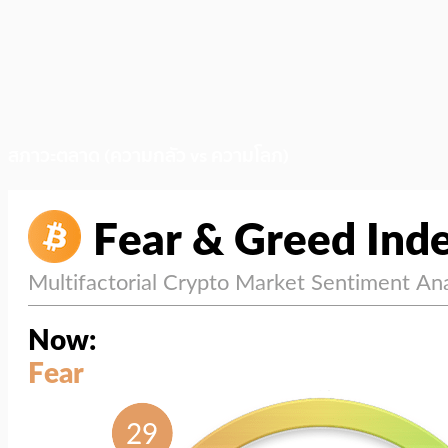
สภาวะตลาด (ความกลัว vs ความโลภ)