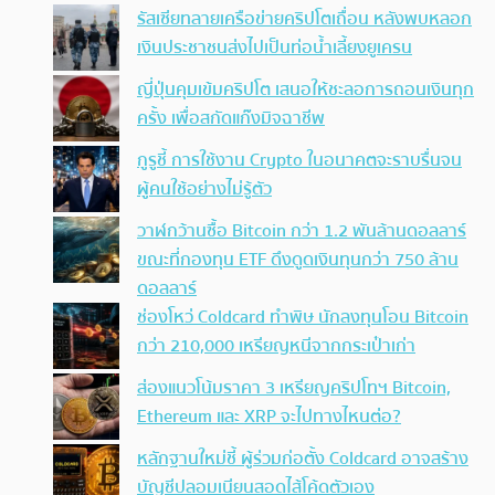
รัสเซียทลายเครือข่ายคริปโตเถื่อน หลังพบหลอก
เงินประชาชนส่งไปเป็นท่อน้ำเลี้ยงยูเครน
ญี่ปุ่นคุมเข้มคริปโต เสนอให้ชะลอการถอนเงินทุก
ครั้ง เพื่อสกัดแก๊งมิจฉาชีพ
กูรูชี้ การใช้งาน Crypto ในอนาคตจะราบรื่นจน
ผู้คนใช้อย่างไม่รู้ตัว
วาฬกว้านซื้อ Bitcoin กว่า 1.2 พันล้านดอลลาร์
ขณะที่กองทุน ETF ดึงดูดเงินทุนกว่า 750 ล้าน
ดอลลาร์
ช่องโหว่ Coldcard ทำพิษ นักลงทุนโอน Bitcoin
กว่า 210,000 เหรียญหนีจากกระเป๋าเก่า
ส่องแนวโน้มราคา 3 เหรียญคริปโทฯ Bitcoin,
Ethereum และ XRP จะไปทางไหนต่อ?
หลักฐานใหม่ชี้ ผู้ร่วมก่อตั้ง Coldcard อาจสร้าง
บัญชีปลอมเนียนสอดไส้โค้ดตัวเอง