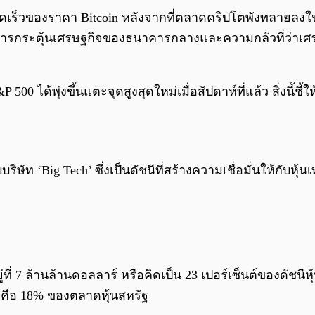
งรวดเร็วของราคา Bitcoin หลังจากที่ตลาดคริปโตพังทลายลง
การกระตุ้นเศรษฐกิจของธนาคารกลางและความกลัวที่ว่าเศรษฐก
00 ได้พุ่งขึ้นแตะจุดสูงสุดใหม่เมื่อสัปดาห์ที่แล้ว สิ่งนี้ชี
บริษัท ‘Big Tech’ ซึ่งเป็นดัชนีที่สร้างความเชื่อมั่นให้กับหุ
ู่ที่ 7 ล้านล้านดอลลาร์ หรือคิดเป็น 23 เปอร์เซ็นต์ของดัช
G คือ 18% ของตลาดหุ้นสหรัฐ