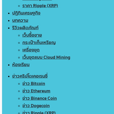
ราคา Ripple (XRP)
ปฏิทินเศรษฐกิจ
บทความ
รีวิวผลิตภัณฑ์
เว็บซื้อขาย
กระเป๋าเก็บเหรียญ
เครื่องขุด
เว็บขุดแบบ Cloud Mining
ห้องเรียน
ข่าวคริปโตเคอเรนซี่
ข่าว Bitcoin
ข่าว Ethereum
ข่าว Binance Coin
ข่าว Dogecoin
ข่าว Ripple (XRP)