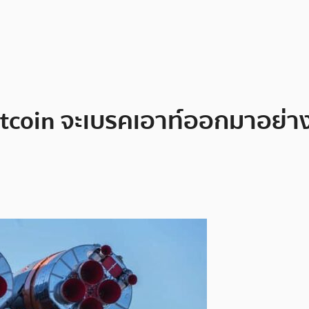
itcoin จะเบรคเอาท์ออกมาอย่า