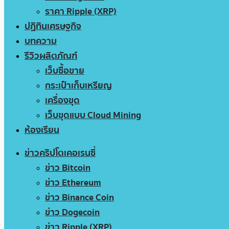
ราคา Ripple (XRP)
ปฏิทินเศรษฐกิจ
บทความ
รีวิวผลิตภัณฑ์
เว็บซื้อขาย
กระเป๋าเก็บเหรียญ
เครื่องขุด
เว็บขุดแบบ Cloud Mining
ห้องเรียน
ข่าวคริปโตเคอเรนซี่
ข่าว Bitcoin
ข่าว Ethereum
ข่าว Binance Coin
ข่าว Dogecoin
ข่าว Ripple (XRP)