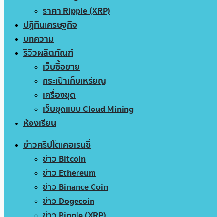
ราคา Ripple (XRP)
ปฏิทินเศรษฐกิจ
บทความ
รีวิวผลิตภัณฑ์
เว็บซื้อขาย
กระเป๋าเก็บเหรียญ
เครื่องขุด
เว็บขุดแบบ Cloud Mining
ห้องเรียน
ข่าวคริปโตเคอเรนซี่
ข่าว Bitcoin
ข่าว Ethereum
ข่าว Binance Coin
ข่าว Dogecoin
ข่าว Ripple (XRP)