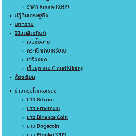
ราคา Ripple (XRP)
ปฏิทินเศรษฐกิจ
บทความ
รีวิวผลิตภัณฑ์
เว็บซื้อขาย
กระเป๋าเก็บเหรียญ
เครื่องขุด
เว็บขุดแบบ Cloud Mining
ห้องเรียน
ข่าวคริปโตเคอเรนซี่
ข่าว Bitcoin
ข่าว Ethereum
ข่าว Binance Coin
ข่าว Dogecoin
ข่าว Ripple (XRP)