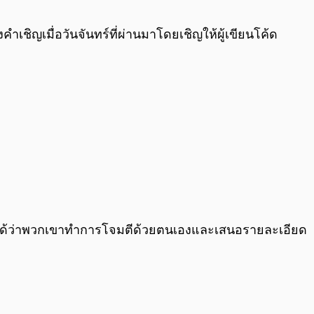
0:00
/
0:00
ิญเมื่อวันจันทร์ที่ผ่านมาโดยเชิญให้ผู้เขียนโค้ด
ูจน์ได้ว่าพวกเขาทำการโจมตีด้วยตนเองและเสนอรายละเอียด