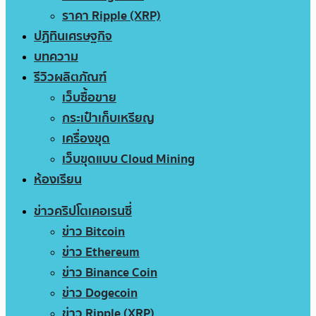
ราคา Ripple (XRP)
ปฏิทินเศรษฐกิจ
บทความ
รีวิวผลิตภัณฑ์
เว็บซื้อขาย
กระเป๋าเก็บเหรียญ
เครื่องขุด
เว็บขุดแบบ Cloud Mining
ห้องเรียน
ข่าวคริปโตเคอเรนซี่
ข่าว Bitcoin
ข่าว Ethereum
ข่าว Binance Coin
ข่าว Dogecoin
ข่าว Ripple (XRP)