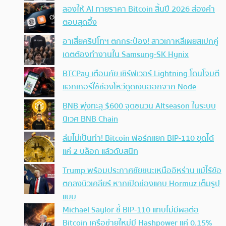
ลองให้ AI ทายราคา Bitcoin สิ้นปี 2026 ส่องคำ
ตอบสุดอึ้ง
อาเสี่ยคริปโทฯ ตกกระป๋อง! สาวเกาหลีเผยสเปกคู่
เดตต้องทำงานใน Samsung-SK Hynix
BTCPay เตือนภัย เซิร์ฟเวอร์ Lightning โดนโจมตี
แฮกเกอร์ใช้ช่องโหว่ดูดเงินออกจาก Node
BNB พุ่งทะลุ $600 จุดชนวน Altseason ในระบบ
นิเวศ BNB Chain
ล่มไม่เป็นท่า! Bitcoin ฟอร์กแยก BIP-110 ขุดได้
แค่ 2 บล็อก แล้วดับสนิท
Trump พร้อมประกาศชัยชนะเหนืออิหร่าน แม้ไร้ข้อ
ตกลงนิวเคลียร์ หากเปิดช่องแคบ Hormuz เต็มรูป
แบบ
Michael Saylor ชี้ BIP-110 แทบไม่มีผลต่อ
Bitcoin เครือข่ายใหม่มี Hashpower แค่ 0.15%