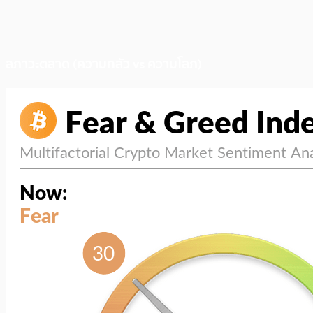
สภาวะตลาด (ความกลัว vs ความโลภ)