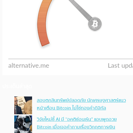
ประเด็นล่าสุด
สอบตกสินทรัพย์ปลอดภัย นักเศรษฐศาสตร์แนว
หน้าเตือน Bitcoin ไม่ใช่ทองคำดิจิทัล
วิจัยใหม่ชี้ AI มี “อคติซ่อนเร้น” แอบพูดอวย
Bitcoin เมื่อเจอคำถามเรื่องวิกฤตการเงิน