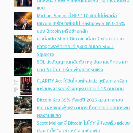
ตกลงนิวเคลียร์ หากเปิดช่องแคบ Hormuz เต็มรูป
แบบ
Michael Saylor ชี้ BIP-110 แทบไม่มีผลต่อ
Bitcoin เครือข่ายใหม่มี Hashpower แค่ 0.15%
ของ Bitcoin เครือข่ายหลัก
เจ้ามือเปิด Short Bitcoin เกือบ 2 พันล้านบาท
ห่างจุดพอร์ตแตกแค่ $400 ลุ้นเกิด Short
Squeeze
SOL ส่งสัญญาณกลับตัว ทะลุเส้นขาลงที่กดราคา
นาน 3 เดือน เตรียมพุ่งอย่างรุนแรง
CLARITY Act ได้วันโหวตใหม่แล้ว วุฒิสภาสหรัฐฯ
เตรียมพิจารณาร่างกฎหมายวันที่ 15 กันยายน
Bitcoin ร่วง 35% ตั้งแต่ปี 2025 สวนทางทอง-
เงิน-ทองแดงพุ่งแรง ดันคริปโตกลายเป็นสินทรัพย์
ผลงานแย่สุด
Scott Melker ชี้ Bitcoin ไม่ได้ทำให้รวยเร็ว แต่ช่วย
ป้องกันให้ “จนช้าลง” จากเงินเฟ้อ