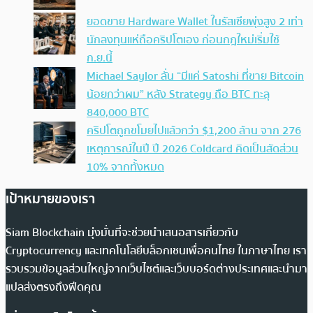
ยอดขาย Hardware Wallet ในรัสเซียพุ่งสูง 2 เท่า
นักลงทุนแห่ถือคริปโตเอง ก่อนกฎใหม่เริ่มใช้
ก.ย.นี้
Michael Saylor ลั่น “มีแค่ Satoshi ที่ขาย Bitcoin
น้อยกว่าผม” หลัง Strategy ถือ BTC ทะลุ
840,000 BTC
คริปโตถูกขโมยไปแล้วกว่า $1,200 ล้าน จาก 276
เหตุการณ์ในปี ปี 2026 Coldcard คิดเป็นสัดส่วน
10% จากทั้งหมด
เป้าหมายของเรา
Siam Blockchain มุ่งมั่นที่จะช่วยนำเสนอสารเกี่ยวกับ
Cryptocurrency และเทคโนโลยีบล็อกเชนเพื่อคนไทย ในภาษาไทย เรา
รวบรวมข้อมูลส่วนใหญ่จากเว็บไซต์และเว็บบอร์ดต่างประเทศและนำมา
แปลส่งตรงถึงฟีดคุณ