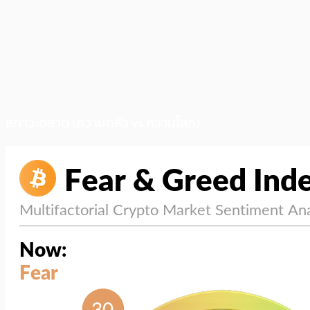
สภาวะตลาด (ความกลัว vs ความโลภ)