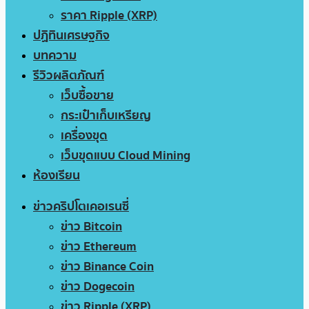
ราคา Ripple (XRP)
ปฏิทินเศรษฐกิจ
บทความ
รีวิวผลิตภัณฑ์
เว็บซื้อขาย
กระเป๋าเก็บเหรียญ
เครื่องขุด
เว็บขุดแบบ Cloud Mining
ห้องเรียน
ข่าวคริปโตเคอเรนซี่
ข่าว Bitcoin
ข่าว Ethereum
ข่าว Binance Coin
ข่าว Dogecoin
ข่าว Ripple (XRP)