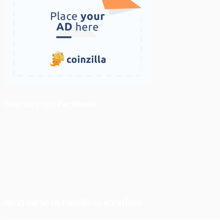
ติดตามเราบน Facebook
สภาวะตลาด (ความกลัว vs ความโลภ)