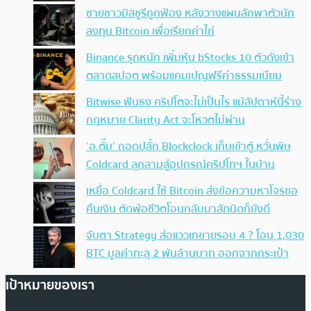
ชายชาวมิสซูรีถูกฟ้อง หลังวางแผนลักพาตัวนัก
ลงทุน Bitcoin เพื่อเรียกค่าไถ่
Binance รุกหนัก เพิ่มหุ้น bStocks 10 ตัวดังเข้า
ตลาดสปอต พร้อมแคมเปญฟรีค่าธรรมเนียม
Bitwise ฟันธง คริปโตจะไม่เป็นไร แม้สัปดาห์นี้ร่าง
กฎหมาย Clarity Act จะโหวตไม่ผ่าน
‘อ.ตั๊ม’ ถอดปลั้ก Blockclock เก็บเข้าตู้ หวั่นพิษ
Coldcard ลุกลามสู่อุปกรณ์คริปโทฯ ในบ้าน
เหยื่อ Coldcard ใช้ Bitcoin ส่งข้อความหาโจรขอ
คืนเงิน ตัดพ้อชีวิตโอนกลับมาสักนิดก็ยังดี
จับตา Strategy ส่อแววเทขายรอบ 4 ? โอน 1,030
BTC มูลค่าทะลุ 2 พันล้านบาท ออกจากกระเป๋า
เป้าหมายของเรา