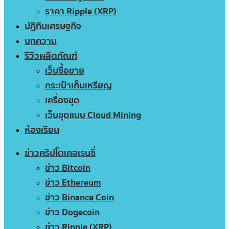
ราคา Ripple (XRP)
ปฏิทินเศรษฐกิจ
บทความ
รีวิวผลิตภัณฑ์
เว็บซื้อขาย
กระเป๋าเก็บเหรียญ
เครื่องขุด
เว็บขุดแบบ Cloud Mining
ห้องเรียน
ข่าวคริปโตเคอเรนซี่
ข่าว Bitcoin
ข่าว Ethereum
ข่าว Binance Coin
ข่าว Dogecoin
ข่าว Ripple (XRP)