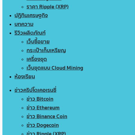
ราคา Ripple (XRP)
ปฏิทินเศรษฐกิจ
บทความ
รีวิวผลิตภัณฑ์
เว็บซื้อขาย
กระเป๋าเก็บเหรียญ
เครื่องขุด
เว็บขุดแบบ Cloud Mining
ห้องเรียน
ข่าวคริปโตเคอเรนซี่
ข่าว Bitcoin
ข่าว Ethereum
ข่าว Binance Coin
ข่าว Dogecoin
ข่าว Ripple (XRP)