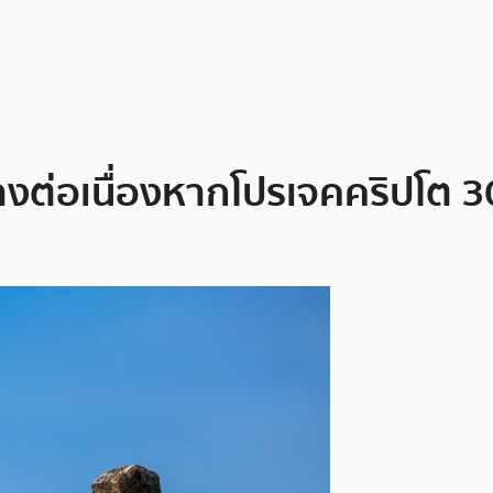
างต่อเนื่องหากโปรเจคคริปโต 