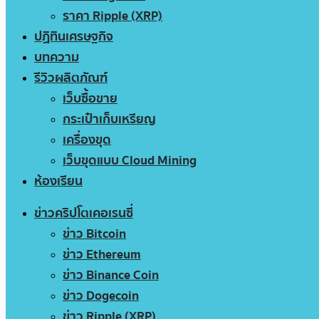
ราคา Ripple (XRP)
ปฏิทินเศรษฐกิจ
บทความ
รีวิวผลิตภัณฑ์
เว็บซื้อขาย
กระเป๋าเก็บเหรียญ
เครื่องขุด
เว็บขุดแบบ Cloud Mining
ห้องเรียน
ข่าวคริปโตเคอเรนซี่
ข่าว Bitcoin
ข่าว Ethereum
ข่าว Binance Coin
ข่าว Dogecoin
ข่าว Ripple (XRP)