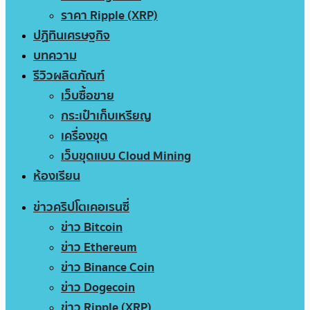
ราคา Ripple (XRP)
ปฏิทินเศรษฐกิจ
บทความ
รีวิวผลิตภัณฑ์
เว็บซื้อขาย
กระเป๋าเก็บเหรียญ
เครื่องขุด
เว็บขุดแบบ Cloud Mining
ห้องเรียน
ข่าวคริปโตเคอเรนซี่
ข่าว Bitcoin
ข่าว Ethereum
ข่าว Binance Coin
ข่าว Dogecoin
ข่าว Ripple (XRP)