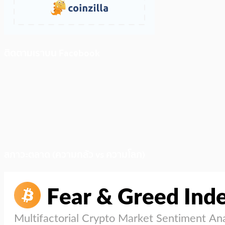
ติดตามเราบน Facebook
สภาวะตลาด (ความกลัว vs ความโลภ)