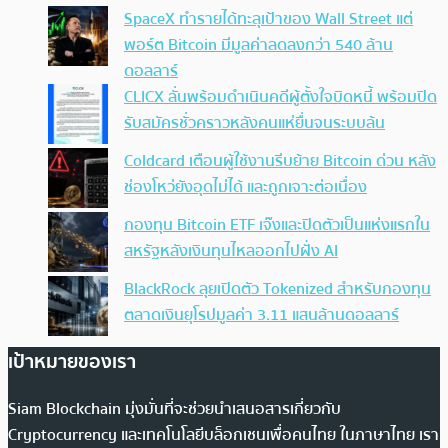
SpaceX ทำรายได้ทะลุเป้าของ Wall Street แต่
พอร์ต Bitcoin มีมูลค่าลดลงกว่า 540 ล้าน
ดอลลาร์
CLICX ลั่นพร้อมดำเนินคดีผู้ตั้งใจบิดหนี้ พร้อมปิด
รับสมัครชั่วคราวหลังคนแห่ยื่นจนระบบล้น
Coldcard เตือนผู้ใช้งานรีบย้าย Bitcoin ด่วน หลัง
ช่องโหว่ยังอุดไม่ได้ และถูกเจาะต่อเนื่อง
กองทุน Bitcoin ETF เจ๊งและปิดตัวเป็นแห่งแรกใน
สหรัฐหลังเงินทุนไหลออกไปฝั่ง AI
BlackRock ลุยเปิดตัว Tokenized สำหรับกองทุน
ตลาดเงินยุโรปมูลค่า 3.11 แสนล้านดอลลาร์
เป้าหมายของเรา
Siam Blockchain มุ่งมั่นที่จะช่วยนำเสนอสารเกี่ยวกับ
Cryptocurrency และเทคโนโลยีบล็อกเชนเพื่อคนไทย ในภาษาไทย เรา