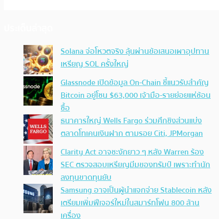
ประเด็นล่าสุด
Solana จ่อโหวตจริง ลุ้นผ่านข้อเสนอเผาอุปทาน
เหรียญ SOL ครั้งใหญ่
Glassnode เปิดข้อมูล On-Chain ชี้แนวรับสำคัญ
Bitcoin อยู่โซน $63,000 เจ้ามือ-รายย่อยแห่ช้อน
ซื้อ
ธนาคารใหญ่ Wells Fargo ร่วมศึกชิงส่วนแบ่ง
ตลาดโทเคนเงินฝาก ตามรอย Citi, JPMorgan
Clarity Act อาจชะงักยาว ๆ หลัง Warren ร้อง
SEC ตรวจสอบเหรียญมีมของทรัมป์ เพราะทำนัก
ลงทุนขาดทุนยับ
Samsung อาจเป็นผู้นำแจกจ่าย Stablecoin หลัง
เตรียมเพิ่มฟีเจอร์ใหม่ในสมาร์ทโฟน 800 ล้าน
เครื่อง