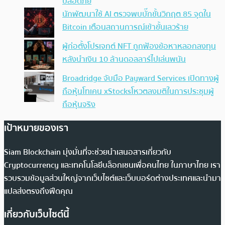
ปลอดภัย
นักพัฒนาใช้ AI ตรวจพบบั๊กขั้นวิกฤต 85 จุดใน
Bitcoin เตือนสถานการณ์เข้าขั้นเลวร้าย
ผู้ก่อตั้งโปรเจกต์ NFT ถูกฟ้องข้อหาหลอกลงทุน
หลังนำเงิน 10 ล้านดอลลาร์ไปเล่นพนัน
Broadridge จับมือ Payward Services เปิดทางผู้
ถือหุ้นโทเคน xStocksโหวตลงมติในการประชุมผู้
ถือหุ้นจริง
เป้าหมายของเรา
Siam Blockchain มุ่งมั่นที่จะช่วยนำเสนอสารเกี่ยวกับ
Cryptocurrency และเทคโนโลยีบล็อกเชนเพื่อคนไทย ในภาษาไทย เรา
รวบรวมข้อมูลส่วนใหญ่จากเว็บไซต์และเว็บบอร์ดต่างประเทศและนำมา
แปลส่งตรงถึงฟีดคุณ
เกี่ยวกับเว็บไซต์นี้