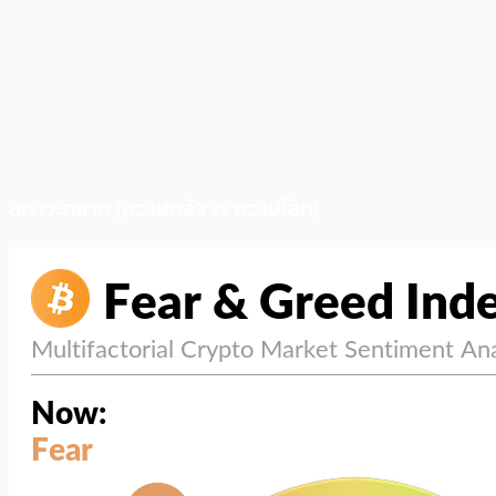
สภาวะตลาด (ความกลัว vs ความโลภ)