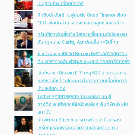
เป็นฐานทัพปล่อยมัลแวร์
ศึกชิงบัลลังก์! แม่ผู้ก่อตั้ง Ondo Finance ฟ้อง
CEO เพื่อยึดอำนาจบริหารหลังลูกชายเสียชีวิต
ทรัมป์เอาจริง สั่งทำเนียบขาวรื้อเกณฑ์จริยธรรม
ดันกฎหมาย Clarity Act ปลดล็อกคริปโทฯ
Jim Cramer เทขาย Bitcoin เพราะกลัวภัยควอน
ตัม แต่ราคากลับพุ่งทะลุ 65,000 ดอลลาร์อีกครั้ง
เงินไหลเข้า Bitcoin ETF ทะลุ 620 ล้านดอลลาร์
หลังช่องโหว่ Coldcard ทำลายความเชื่อมั่นการ
เก็บเหรียญเอง
Tether รุกขยายธุรกิจ Tokenization สู่
ซาอุดีอาระเบียประเดิมด้วยอสังหาริมทรัพย์ระดับ
สถาบัน
นักพัฒนา Bitcoin สารภาพไม่กล้าถือครอง
เหรียญเยอะเพราะกลัวความเสี่ยงด้านความ