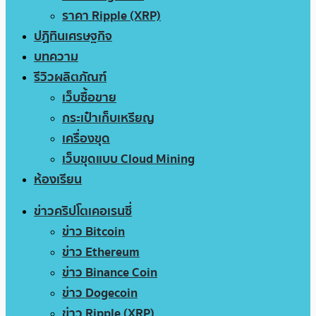
ราคา Ripple (XRP)
ปฏิทินเศรษฐกิจ
บทความ
รีวิวผลิตภัณฑ์
เว็บซื้อขาย
กระเป๋าเก็บเหรียญ
เครื่องขุด
เว็บขุดแบบ Cloud Mining
ห้องเรียน
ข่าวคริปโตเคอเรนซี่
ข่าว Bitcoin
ข่าว Ethereum
ข่าว Binance Coin
ข่าว Dogecoin
ข่าว Ripple (XRP)