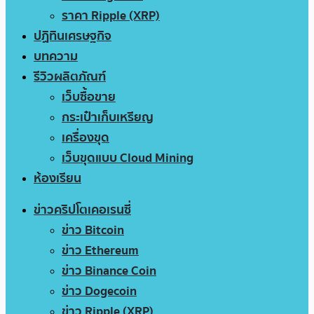
ราคา Ripple (XRP)
ปฏิทินเศรษฐกิจ
บทความ
รีวิวผลิตภัณฑ์
เว็บซื้อขาย
กระเป๋าเก็บเหรียญ
เครื่องขุด
เว็บขุดแบบ Cloud Mining
ห้องเรียน
ข่าวคริปโตเคอเรนซี่
ข่าว Bitcoin
ข่าว Ethereum
ข่าว Binance Coin
ข่าว Dogecoin
ข่าว Ripple (XRP)