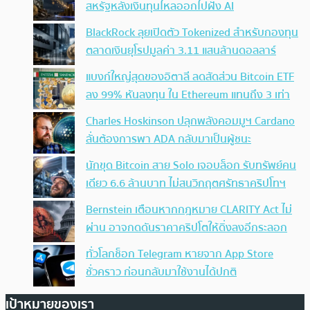
สหรัฐหลังเงินทุนไหลออกไปฝั่ง AI
BlackRock ลุยเปิดตัว Tokenized สำหรับกองทุน
ตลาดเงินยุโรปมูลค่า 3.11 แสนล้านดอลลาร์
แบงก์ใหญ่สุดของอิตาลี ลดสัดส่วน Bitcoin ETF
ลง 99% หันลงทุน ใน Ethereum แทนถึง 3 เท่า
Charles Hoskinson ปลุกพลังคอมมูฯ Cardano
ลั่นต้องการพา ADA กลับมาเป็นผู้ชนะ
นักขุด Bitcoin สาย Solo เจอบล็อก รับทรัพย์คน
เดียว 6.6 ล้านบาท ไม่สนวิกฤตศรัทธาคริปโทฯ
Bernstein เตือนหากกฎหมาย CLARITY Act ไม่
ผ่าน อาจกดดันราคาคริปโตให้ดิ่งลงอีกระลอก
ทั่วโลกช็อก Telegram หายจาก App Store
ชั่วคราว ก่อนกลับมาใช้งานได้ปกติ
เป้าหมายของเรา