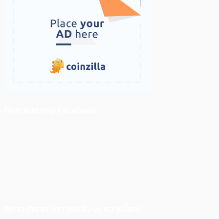
ติดตามเราบน Facebook
สภาวะตลาด (ความกลัว vs ความโลภ)