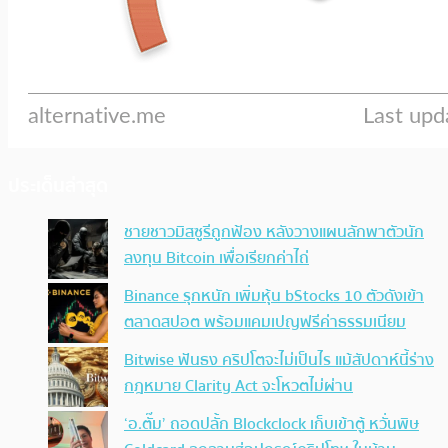
ประเด็นล่าสุด
ชายชาวมิสซูรีถูกฟ้อง หลังวางแผนลักพาตัวนัก
ลงทุน Bitcoin เพื่อเรียกค่าไถ่
Binance รุกหนัก เพิ่มหุ้น bStocks 10 ตัวดังเข้า
ตลาดสปอต พร้อมแคมเปญฟรีค่าธรรมเนียม
Bitwise ฟันธง คริปโตจะไม่เป็นไร แม้สัปดาห์นี้ร่าง
กฎหมาย Clarity Act จะโหวตไม่ผ่าน
‘อ.ตั๊ม’ ถอดปลั้ก Blockclock เก็บเข้าตู้ หวั่นพิษ