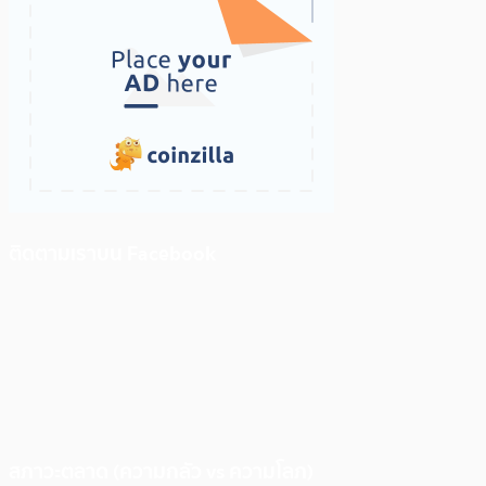
ติดตามเราบน Facebook
สภาวะตลาด (ความกลัว vs ความโลภ)