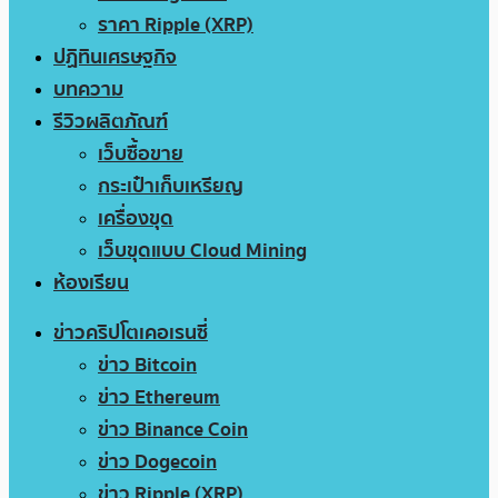
ราคา Ripple (XRP)
ปฏิทินเศรษฐกิจ
บทความ
รีวิวผลิตภัณฑ์
เว็บซื้อขาย
กระเป๋าเก็บเหรียญ
เครื่องขุด
เว็บขุดแบบ Cloud Mining
ห้องเรียน
ข่าวคริปโตเคอเรนซี่
ข่าว Bitcoin
ข่าว Ethereum
ข่าว Binance Coin
ข่าว Dogecoin
ข่าว Ripple (XRP)