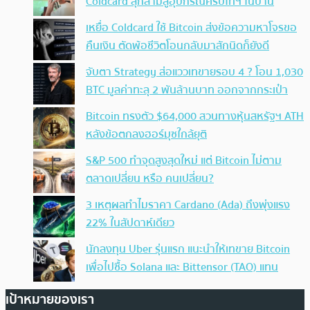
Coldcard ลุกลามสู่อุปกรณ์คริปโทฯ ในบ้าน
เหยื่อ Coldcard ใช้ Bitcoin ส่งข้อความหาโจรขอ
คืนเงิน ตัดพ้อชีวิตโอนกลับมาสักนิดก็ยังดี
จับตา Strategy ส่อแววเทขายรอบ 4 ? โอน 1,030
BTC มูลค่าทะลุ 2 พันล้านบาท ออกจากกระเป๋า
Bitcoin ทรงตัว $64,000 สวนทางหุ้นสหรัฐฯ ATH
หลังข้อตกลงฮอร์มุซใกล้ยุติ
S&P 500 ทำจุดสูงสุดใหม่ แต่ Bitcoin ไม่ตาม
ตลาดเปลี่ยน หรือ คนเปลี่ยน?
3 เหตุผลทำไมราคา Cardano (Ada) ถึงพุ่งแรง
22% ในสัปดาห์เดียว
นักลงทุน Uber รุ่นแรก แนะนำให้เทขาย Bitcoin
เพื่อไปซื้อ Solana และ Bittensor (TAO) แทน
เป้าหมายของเรา