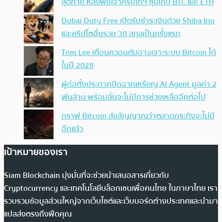
สุดท้าย หลังพบเจ้าคริปโทฯ ซุ่มเก็บ BTC และ ETH
Dubai Duty Free เปิดรับชำระเงินด้วย Shiba Inu
และคริปโตอื่นรวม 30 สกุลเป็นครั้งแรก
Tom Lee เตือนควอนตัมอาจเจาะระบบ Bitcoin ได้
ในปี 2028
ผู้ก่อตั้งประกาศปิดฉากเหรียญ AI Agent มูลค่า 2
พันล้าน พร้อมลั่นจะไม่มีการช่วยเหลืออีกต่อไป
กราฟ Bitcoin ส่งสัญญาณว่าตลาดกระทิงจะไม่มี
อีกแล้ว
เป้าหมายของเรา
Siam Blockchain มุ่งมั่นที่จะช่วยนำเสนอสารเกี่ยวกับ
Cryptocurrency และเทคโนโลยีบล็อกเชนเพื่อคนไทย ในภาษาไทย เรา
รวบรวมข้อมูลส่วนใหญ่จากเว็บไซต์และเว็บบอร์ดต่างประเทศและนำมา
แปลส่งตรงถึงฟีดคุณ