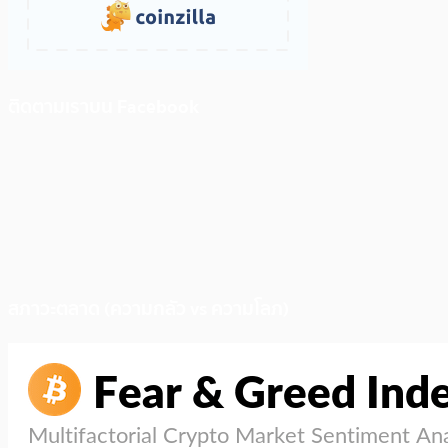
ติดตามเราบน Facebook
สภาวะตลาด (ความกลัว vs ความโลภ)