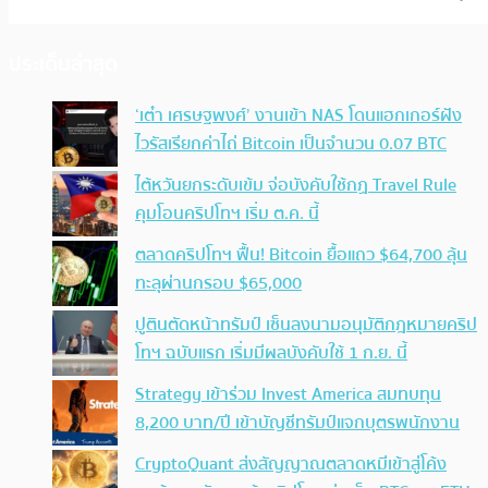
ประเด็นล่าสุด
‘เต๋า เศรษฐพงศ์’ งานเข้า NAS โดนแฮกเกอร์ฝัง
ไวรัสเรียกค่าไถ่ Bitcoin เป็นจำนวน 0.07 BTC
ไต้หวันยกระดับเข้ม จ่อบังคับใช้กฏ Travel Rule
คุมโอนคริปโทฯ เริ่ม ต.ค. นี้
ตลาดคริปโทฯ ฟื้น! Bitcoin ยื้อแถว $64,700 ลุ้น
ทะลุผ่านกรอบ $65,000
ปูตินตัดหน้าทรัมป์ เซ็นลงนามอนุมัติกฎหมายคริป
โทฯ ฉบับแรก เริ่มมีผลบังคับใช้ 1 ก.ย. นี้
Strategy เข้าร่วม Invest America สมทบทุน
8,200 บาท/ปี เข้าบัญชีทรัมป์แจกบุตรพนักงาน
CryptoQuant ส่งสัญญาณตลาดหมีเข้าสู่โค้ง