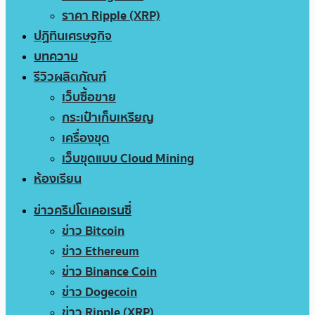
ราคา Ripple (XRP)
ปฏิทินเศรษฐกิจ
บทความ
รีวิวผลิตภัณฑ์
เว็บซื้อขาย
กระเป๋าเก็บเหรียญ
เครื่องขุด
เว็บขุดแบบ Cloud Mining
ห้องเรียน
ข่าวคริปโตเคอเรนซี่
ข่าว Bitcoin
ข่าว Ethereum
ข่าว Binance Coin
ข่าว Dogecoin
ข่าว Ripple (XRP)