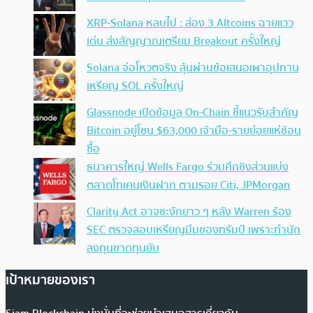
XRP-Solana หลบไป : ส่อง 3 Altcoins ฉายแวว
เด่น ส่งสัญญาณเตรียม Breakout ครั้งใหญ่
Solana จ่อโหวตจริง ลุ้นผ่านข้อเสนอเผาอุปทาน
เหรียญ SOL ครั้งใหญ่
Glassnode เปิดข้อมูล On-Chain ชี้แนวรับสำคัญ
Bitcoin อยู่โซน $63,000 เจ้ามือ-รายย่อยแห่ช้อน
ซื้อ
ธนาคารใหญ่ Wells Fargo ร่วมศึกชิงส่วนแบ่ง
ตลาดโทเคนเงินฝาก ตามรอย Citi, JPMorgan
Clarity Act อาจชะงักยาว ๆ หลัง Warren ร้อง
SEC ตรวจสอบเหรียญมีมของทรัมป์ เพราะทำนัก
ลงทุนขาดทุนยับ
เป้าหมายของเรา