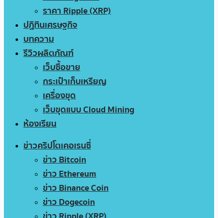
ราคา Ripple (XRP)
ปฏิทินเศรษฐกิจ
บทความ
รีวิวผลิตภัณฑ์
เว็บซื้อขาย
กระเป๋าเก็บเหรียญ
เครื่องขุด
เว็บขุดแบบ Cloud Mining
ห้องเรียน
ข่าวคริปโตเคอเรนซี่
ข่าว Bitcoin
ข่าว Ethereum
ข่าว Binance Coin
ข่าว Dogecoin
ข่าว Ripple (XRP)