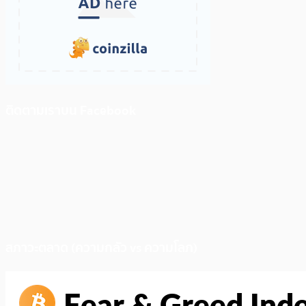
ติดตามเราบน Facebook
สภาวะตลาด (ความกลัว vs ความโลภ)