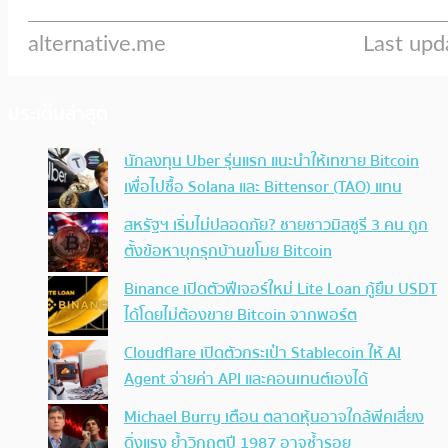
ประเด็นล่าสุด
นักลงทุน Uber รุ่นแรก แนะนำให้เทขาย Bitcoin
เพื่อไปซื้อ Solana และ Bittensor (TAO) แทน
สหรัฐฯ เริ่มไม่ปลอดภัย? ชายชาวมิสซูรี 3 คน ถูก
ตั้งข้อหาบุกรุกบ้านขโมย Bitcoin
Binance เปิดตัวฟีเจอร์ใหม่ Lite Loan กู้ยืม USDT
ได้โดยไม่ต้องขาย Bitcoin จากพอร์ต
Cloudflare เปิดตัวกระเป๋า Stablecoin ให้ AI
Agent จ่ายค่า API และคอนเทนต์เองได้
Michael Burry เตือน ตลาดหุ้นอาจใกล้พีคเสี่ยง
ดิ่งแรง ย้ำวิกฤตปี 1987 อาจซ้ำรอย