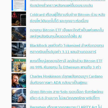
รับสมัครชั่วคราวหลังคนแห่ยื่นจนระบบล้น
Coldcard เตือนผู้ใช้งานรีบย้าย Bitcoin ด่วน หลัง
ช่องโหว่ยังอุดไม่ได้ และถูกเจาะต่อเนื่อง
กองทุน Bitcoin ETF เจ๊งและปิดตัวเป็นแห่งแรกใน
สหรัฐหลังเงินทุนไหลออกไปฝั่ง AI
BlackRock ลุยเปิดตัว Tokenized สำหรับกองทุน
ตลาดเงินยุโรปมูลค่า 3.11 แสนล้านดอลลาร์
แบงก์ใหญ่สุดของอิตาลี ลดสัดส่วน Bitcoin ETF
ลง 99% หันลงทุน ใน Ethereum แทนถึง 3 เท่า
Charles Hoskinson ปลุกพลังคอมมูฯ Cardano
ลั่นต้องการพา ADA กลับมาเป็นผู้ชนะ
นักขุด Bitcoin สาย Solo เจอบล็อก รับทรัพย์คน
เดียว 6.6 ล้านบาท ไม่สนวิกฤตศรัทธาคริปโทฯ
Bernstein เตือนหากกฎหมาย CLARITY Act ไม่