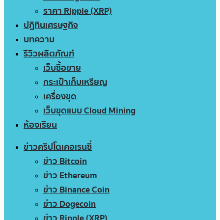
ราคา Ripple (XRP)
ปฏิทินเศรษฐกิจ
บทความ
รีวิวผลิตภัณฑ์
เว็บซื้อขาย
กระเป๋าเก็บเหรียญ
เครื่องขุด
เว็บขุดแบบ Cloud Mining
ห้องเรียน
ข่าวคริปโตเคอเรนซี่
ข่าว Bitcoin
ข่าว Ethereum
ข่าว Binance Coin
ข่าว Dogecoin
ข่าว Ripple (XRP)