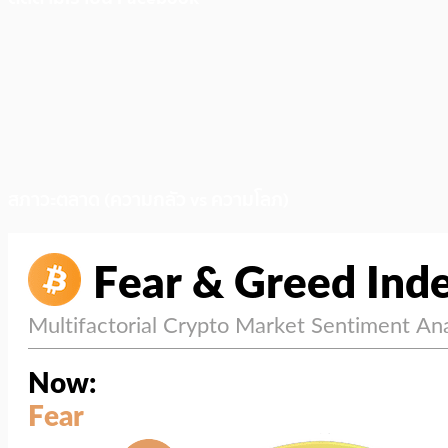
สภาวะตลาด (ความกลัว vs ความโลภ)