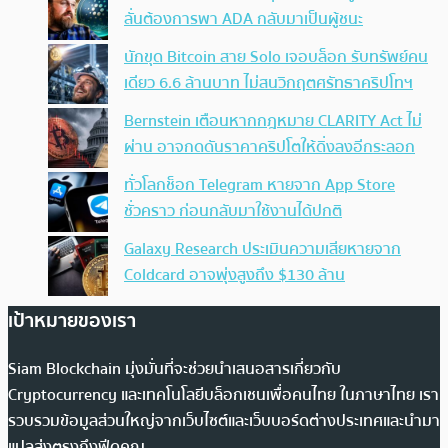
ลั่นต้องการพา ADA กลับมาเป็นผู้ชนะ
นักขุด Bitcoin สาย Solo เจอบล็อก รับทรัพย์คน
เดียว 6.6 ล้านบาท ไม่สนวิกฤตศรัทธาคริปโทฯ
Bernstein เตือนหากกฎหมาย CLARITY Act ไม่
ผ่าน อาจกดดันราคาคริปโตให้ดิ่งลงอีกระลอก
ทั่วโลกช็อก Telegram หายจาก App Store
ชั่วคราว ก่อนกลับมาใช้งานได้ปกติ
Galaxy Research ประเมินความเสียหายจาก
Coldcard อาจพุ่งสูงถึง $130 ล้าน
เป้าหมายของเรา
Siam Blockchain มุ่งมั่นที่จะช่วยนำเสนอสารเกี่ยวกับ
Cryptocurrency และเทคโนโลยีบล็อกเชนเพื่อคนไทย ในภาษาไทย เรา
รวบรวมข้อมูลส่วนใหญ่จากเว็บไซต์และเว็บบอร์ดต่างประเทศและนำมา
แปลส่งตรงถึงฟีดคุณ