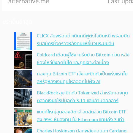
ประเด็นล่าสุด
CLICX ลั่นพร้อมดำเนินคดีผู้ตั้งใจบิดหนี้ พร้อมปิด
รับสมัครชั่วคราวหลังคนแห่ยื่นจนระบบล้น
Coldcard เตือนผู้ใช้งานรีบย้าย Bitcoin ด่วน หลัง
ช่องโหว่ยังอุดไม่ได้ และถูกเจาะต่อเนื่อง
กองทุน Bitcoin ETF เจ๊งและปิดตัวเป็นแห่งแรกใน
สหรัฐหลังเงินทุนไหลออกไปฝั่ง AI
BlackRock ลุยเปิดตัว Tokenized สำหรับกองทุน
ตลาดเงินยุโรปมูลค่า 3.11 แสนล้านดอลลาร์
แบงก์ใหญ่สุดของอิตาลี ลดสัดส่วน Bitcoin ETF
ลง 99% หันลงทุน ใน Ethereum แทนถึง 3 เท่า
Charles Hoskinson ปลุกพลังคอมมูฯ Cardano