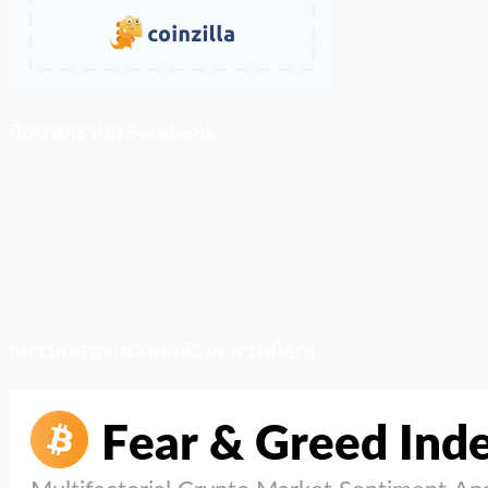
ติดตามเราบน Facebook
สภาวะตลาด (ความกลัว vs ความโลภ)