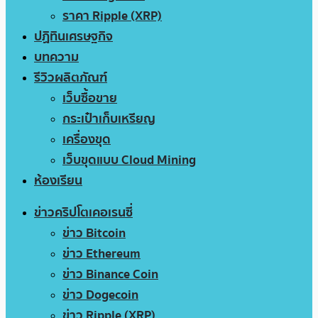
ราคา Ripple (XRP)
ปฏิทินเศรษฐกิจ
บทความ
รีวิวผลิตภัณฑ์
เว็บซื้อขาย
กระเป๋าเก็บเหรียญ
เครื่องขุด
เว็บขุดแบบ Cloud Mining
ห้องเรียน
ข่าวคริปโตเคอเรนซี่
ข่าว Bitcoin
ข่าว Ethereum
ข่าว Binance Coin
ข่าว Dogecoin
ข่าว Ripple (XRP)