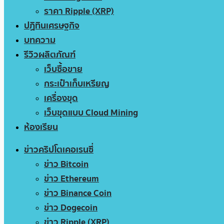
ราคา Ripple (XRP)
ปฏิทินเศรษฐกิจ
บทความ
รีวิวผลิตภัณฑ์
เว็บซื้อขาย
กระเป๋าเก็บเหรียญ
เครื่องขุด
เว็บขุดแบบ Cloud Mining
ห้องเรียน
ข่าวคริปโตเคอเรนซี่
ข่าว Bitcoin
ข่าว Ethereum
ข่าว Binance Coin
ข่าว Dogecoin
ข่าว Ripple (XRP)