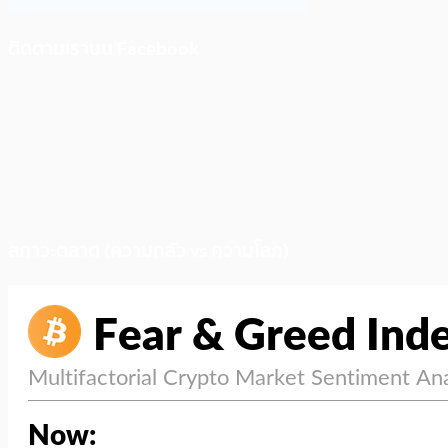
ติดตามเราบน Facebook
สภาวะตลาด (ความกลัว vs ความโลภ)