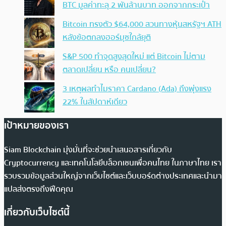
BTC มูลค่าทะลุ 2 พันล้านบาท ออกจากกระเป๋า
Bitcoin ทรงตัว $64,000 สวนทางหุ้นสหรัฐฯ ATH
หลังข้อตกลงฮอร์มุซใกล้ยุติ
S&P 500 ทำจุดสูงสุดใหม่ แต่ Bitcoin ไม่ตาม
ตลาดเปลี่ยน หรือ คนเปลี่ยน?
3 เหตุผลทำไมราคา Cardano (Ada) ถึงพุ่งแรง
22% ในสัปดาห์เดียว
เป้าหมายของเรา
Siam Blockchain มุ่งมั่นที่จะช่วยนำเสนอสารเกี่ยวกับ
Cryptocurrency และเทคโนโลยีบล็อกเชนเพื่อคนไทย ในภาษาไทย เรา
รวบรวมข้อมูลส่วนใหญ่จากเว็บไซต์และเว็บบอร์ดต่างประเทศและนำมา
แปลส่งตรงถึงฟีดคุณ
เกี่ยวกับเว็บไซต์นี้