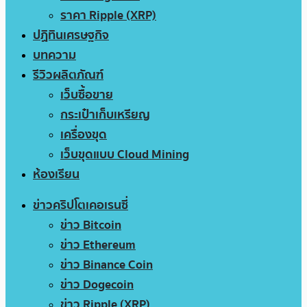
ราคา Ripple (XRP)
ปฏิทินเศรษฐกิจ
บทความ
รีวิวผลิตภัณฑ์
เว็บซื้อขาย
กระเป๋าเก็บเหรียญ
เครื่องขุด
เว็บขุดแบบ Cloud Mining
ห้องเรียน
ข่าวคริปโตเคอเรนซี่
ข่าว Bitcoin
ข่าว Ethereum
ข่าว Binance Coin
ข่าว Dogecoin
ข่าว Ripple (XRP)