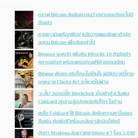
ประเด็นล่าสุด
กราฟ Bitcoin ส่งสัญญาณว่าตลาดกระทิงจะไม่มี
อีกแล้ว
ชายชาวมิสซูรีถูกฟ้อง หลังวางแผนลักพาตัวนัก
ลงทุน Bitcoin เพื่อเรียกค่าไถ่
Binance รุกหนัก เพิ่มหุ้น bStocks 10 ตัวดังเข้า
ตลาดสปอต พร้อมแคมเปญฟรีค่าธรรมเนียม
Bitwise ฟันธง คริปโตจะไม่เป็นไร แม้สัปดาห์นี้ร่าง
กฎหมาย Clarity Act จะโหวตไม่ผ่าน
‘อ.ตั๊ม’ ถอดปลั้ก Blockclock เก็บเข้าตู้ หวั่นพิษ
Coldcard ลุกลามสู่อุปกรณ์คริปโทฯ ในบ้าน
เหยื่อ Coldcard ใช้ Bitcoin ส่งข้อความหาโจรขอ
คืนเงิน ตัดพ้อชีวิตโอนกลับมาสักนิดก็ยังดี
จับตา Strategy ส่อแววเทขายรอบ 4 ? โอน 1,030