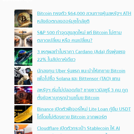
Bitcoin ทรงตัว $64,000 สวนทางหุ้นสหรัฐฯ ATH
หลังข้อตกลงฮอร์มุซใกล้ยุติ
S&P 500 ทำจุดสูงสุดใหม่ แต่ Bitcoin ไม่ตาม
ตลาดเปลี่ยน หรือ คนเปลี่ยน?
3 เหตุผลทำไมราคา Cardano (Ada) ถึงพุ่งแรง
22% ในสัปดาห์เดียว
นักลงทุน Uber รุ่นแรก แนะนำให้เทขาย Bitcoin
เพื่อไปซื้อ Solana และ Bittensor (TAO) แทน
สหรัฐฯ เริ่มไม่ปลอดภัย? ชายชาวมิสซูรี 3 คน ถูก
ตั้งข้อหาบุกรุกบ้านขโมย Bitcoin
Binance เปิดตัวฟีเจอร์ใหม่ Lite Loan กู้ยืม USDT
ได้โดยไม่ต้องขาย Bitcoin จากพอร์ต
Cloudflare เปิดตัวกระเป๋า Stablecoin ให้ AI