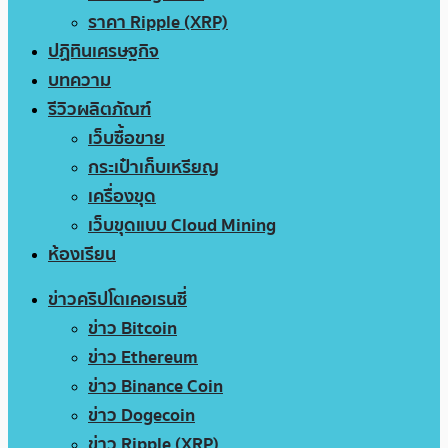
ราคา Ripple (XRP)
ปฏิทินเศรษฐกิจ
บทความ
รีวิวผลิตภัณฑ์
เว็บซื้อขาย
กระเป๋าเก็บเหรียญ
เครื่องขุด
เว็บขุดแบบ Cloud Mining
ห้องเรียน
ข่าวคริปโตเคอเรนซี่
ข่าว Bitcoin
ข่าว Ethereum
ข่าว Binance Coin
ข่าว Dogecoin
ข่าว Ripple (XRP)