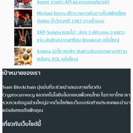
Agent จ่ายค่า API และคอนเทนต์เองได้
Michael Burry เตือน ตลาดหุ้นอาจใกล้พีคเสี่ยง
ดิ่งแรง ย้ำวิกฤตปี 1987 อาจซ้ำรอย
XRP-Solana หลบไป : ส่อง 3 Altcoins ฉายแวว
เด่น ส่งสัญญาณเตรียม Breakout ครั้งใหญ่
Solana จ่อโหวตจริง ลุ้นผ่านข้อเสนอเผาอุปทาน
เหรียญ SOL ครั้งใหญ่
เป้าหมายของเรา
Siam Blockchain มุ่งมั่นที่จะช่วยนำเสนอสารเกี่ยวกับ
Cryptocurrency และเทคโนโลยีบล็อกเชนเพื่อคนไทย ในภาษาไทย เรา
รวบรวมข้อมูลส่วนใหญ่จากเว็บไซต์และเว็บบอร์ดต่างประเทศและนำมา
แปลส่งตรงถึงฟีดคุณ
เกี่ยวกับเว็บไซต์นี้