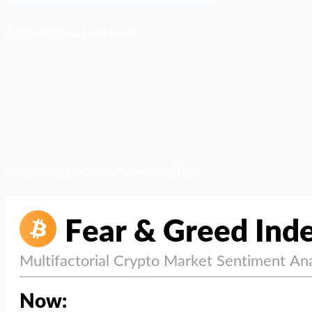
ติดตามเราบน Facebook
สภาวะตลาด (ความกลัว vs ความโลภ)