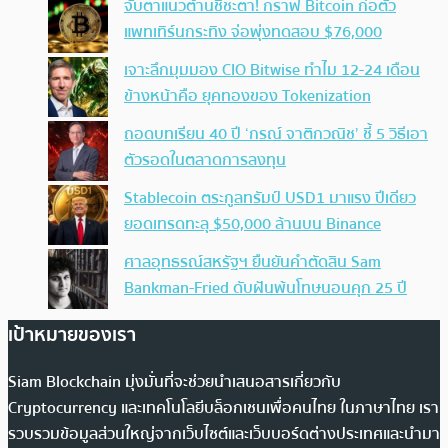
จับตาแนวต้านชี้ชะตา! กราฟ Bitcoin ก่อตัว
แพทเทิร์นกระทิง จ่อพุ่งทดสอบ $76,000
เจาะลึกมุมมอง CIO Bitwise ทำไม 12-24 เดือน
ข้างหน้าคือ ยุคทองของ Tokenization
ถอดบทเรียน 40 ปี ‘กรณ์ จาติกวณิช’ ชี้ 5 วิธีเอา
ตัวรอดในตลาดการลงทุน
Stablecoin ตระกูลทรัมป์ USD1 มาแรง ปีเดียว
ยอดเทรดทะลุ $50,000 ล้านบน Binance
ศาลอุทธรณ์สหรัฐฯ ยืนยันคำตัดสิน Sam
Bankman-Fried ดับฝันพ้นโทษนอนคุก 25 ปี
เป้าหมายของเรา
Siam Blockchain มุ่งมั่นที่จะช่วยนำเสนอสารเกี่ยวกับ
Cryptocurrency และเทคโนโลยีบล็อกเชนเพื่อคนไทย ในภาษาไทย เรา
รวบรวมข้อมูลส่วนใหญ่จากเว็บไซต์และเว็บบอร์ดต่างประเทศและนำมา