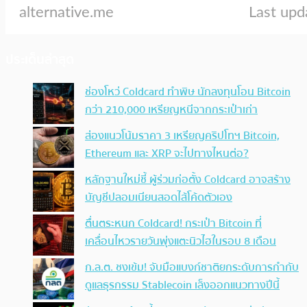
ประเด็นล่าสุด
ช่องโหว่ Coldcard ทำพิษ นักลงทุนโอน Bitcoin
กว่า 210,000 เหรียญหนีจากกระเป๋าเก่า
ส่องแนวโน้มราคา 3 เหรียญคริปโทฯ Bitcoin,
Ethereum และ XRP จะไปทางไหนต่อ?
หลักฐานใหม่ชี้ ผู้ร่วมก่อตั้ง Coldcard อาจสร้าง
บัญชีปลอมเนียนสอดไส้โค้ดตัวเอง
ตื่นตระหนก Coldcard! กระเป๋า Bitcoin ที่
เคลื่อนไหวรายวันพุ่งแตะนิวไฮในรอบ 8 เดือน
ก.ล.ต. ชงเข้ม! จับมือแบงก์ชาติยกระดับการกำกับ
ดูแลธุรกรรม Stablecoin เล็งออกแนวทางปีนี้