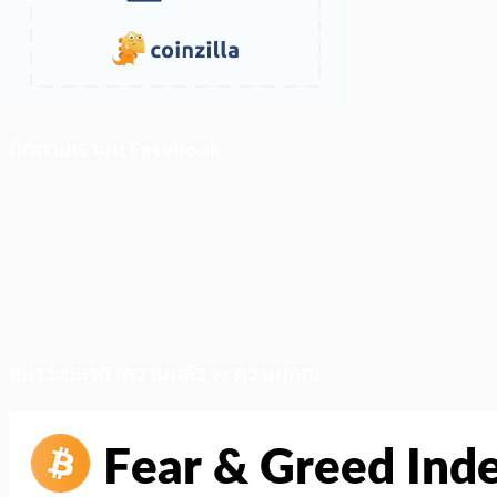
ติดตามเราบน Facebook
สภาวะตลาด (ความกลัว vs ความโลภ)