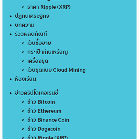
ราคา Ripple (XRP)
ปฏิทินเศรษฐกิจ
บทความ
รีวิวผลิตภัณฑ์
เว็บซื้อขาย
กระเป๋าเก็บเหรียญ
เครื่องขุด
เว็บขุดแบบ Cloud Mining
ห้องเรียน
ข่าวคริปโตเคอเรนซี่
ข่าว Bitcoin
ข่าว Ethereum
ข่าว Binance Coin
ข่าว Dogecoin
ข่าว Ripple (XRP)