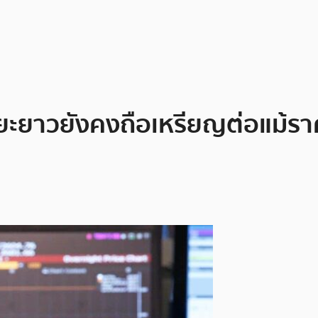
ะยะยาวยังคงถือเหรียญต่อแม้รา