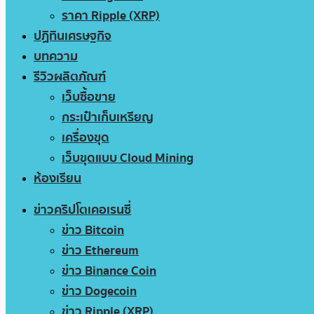
ราคา Ripple (XRP)
ปฏิทินเศรษฐกิจ
บทความ
รีวิวผลิตภัณฑ์
เว็บซื้อขาย
กระเป๋าเก็บเหรียญ
เครื่องขุด
เว็บขุดแบบ Cloud Mining
ห้องเรียน
ข่าวคริปโตเคอเรนซี่
ข่าว Bitcoin
ข่าว Ethereum
ข่าว Binance Coin
ข่าว Dogecoin
ข่าว Ripple (XRP)