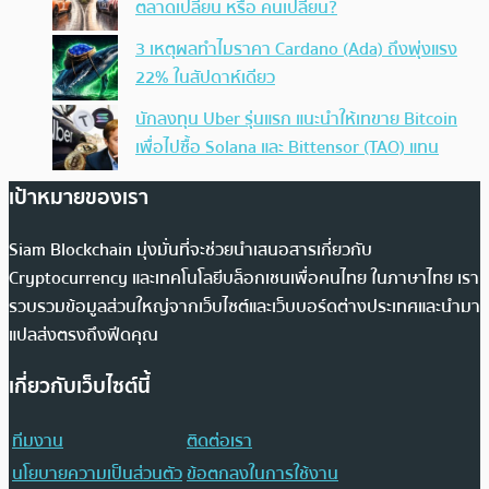
ตลาดเปลี่ยน หรือ คนเปลี่ยน?
3 เหตุผลทำไมราคา Cardano (Ada) ถึงพุ่งแรง
22% ในสัปดาห์เดียว
นักลงทุน Uber รุ่นแรก แนะนำให้เทขาย Bitcoin
เพื่อไปซื้อ Solana และ Bittensor (TAO) แทน
เป้าหมายของเรา
Siam Blockchain มุ่งมั่นที่จะช่วยนำเสนอสารเกี่ยวกับ
Cryptocurrency และเทคโนโลยีบล็อกเชนเพื่อคนไทย ในภาษาไทย เรา
รวบรวมข้อมูลส่วนใหญ่จากเว็บไซต์และเว็บบอร์ดต่างประเทศและนำมา
แปลส่งตรงถึงฟีดคุณ
เกี่ยวกับเว็บไซต์นี้
ทีมงาน
ติดต่อเรา
นโยบายความเป็นส่วนตัว
ข้อตกลงในการใช้งาน