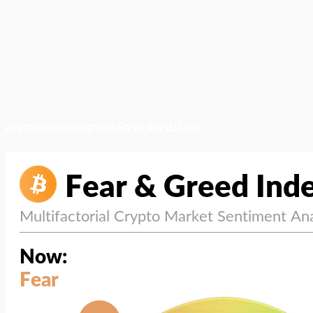
สภาวะตลาด (ความกลัว vs ความโลภ)