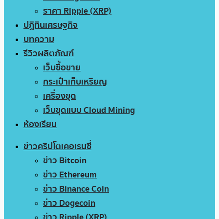
ราคา Ripple (XRP)
ปฏิทินเศรษฐกิจ
บทความ
รีวิวผลิตภัณฑ์
เว็บซื้อขาย
กระเป๋าเก็บเหรียญ
เครื่องขุด
เว็บขุดแบบ Cloud Mining
ห้องเรียน
ข่าวคริปโตเคอเรนซี่
ข่าว Bitcoin
ข่าว Ethereum
ข่าว Binance Coin
ข่าว Dogecoin
ข่าว Ripple (XRP)