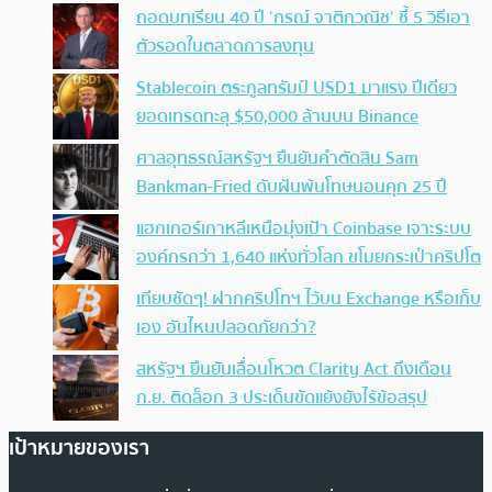
ถอดบทเรียน 40 ปี ‘กรณ์ จาติกวณิช’ ชี้ 5 วิธีเอา
ตัวรอดในตลาดการลงทุน
Stablecoin ตระกูลทรัมป์ USD1 มาแรง ปีเดียว
ยอดเทรดทะลุ $50,000 ล้านบน Binance
ศาลอุทธรณ์สหรัฐฯ ยืนยันคำตัดสิน Sam
Bankman-Fried ดับฝันพ้นโทษนอนคุก 25 ปี
แฮกเกอร์เกาหลีเหนือมุ่งเป้า Coinbase เจาะระบบ
องค์กรกว่า 1,640 แห่งทั่วโลก ขโมยกระเป๋าคริปโต
เทียบชัดๆ! ฝากคริปโทฯ ไว้บน Exchange หรือเก็บ
เอง อันไหนปลอดภัยกว่า?
สหรัฐฯ ยืนยันเลื่อนโหวต Clarity Act ถึงเดือน
ก.ย. ติดล็อก 3 ประเด็นขัดแย้งยังไร้ข้อสรุป
เป้าหมายของเรา