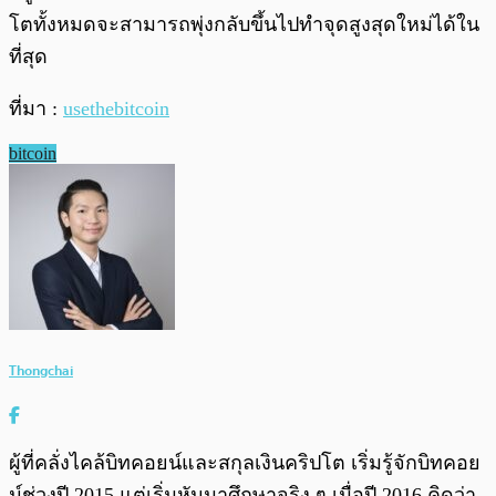
โตทั้งหมดจะสามารถพุ่งกลับขึ้นไปทำจุดสูงสุดใหม่ได้ใน
ที่สุด
ที่มา :
usethebitcoin
bitcoin
Thongchai
ผู้ที่คลั่งไคล้บิทคอยน์และสกุลเงินคริปโต เริ่มรู้จักบิทคอย
น์ช่วงปี 2015 แต่เริ่มหันมาศึกษาจริง ๆ เมื่อปี 2016 คิดว่า