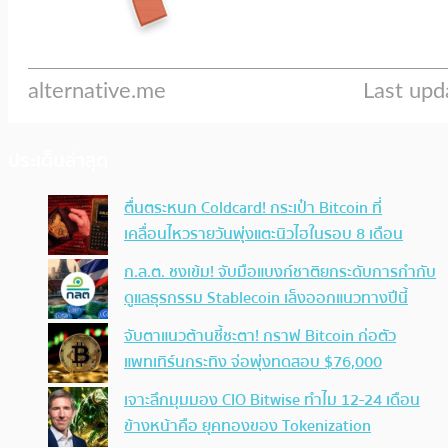
ประเด็นล่าสุด
ตื่นตระหนก Coldcard! กระเป๋า Bitcoin ที่
เคลื่อนไหวรายวันพุ่งแตะนิวไฮในรอบ 8 เดือน
ก.ล.ต. ชงเข้ม! จับมือแบงก์ชาติยกระดับการกำกับ
ดูแลธุรกรรม Stablecoin เล็งออกแนวทางปีนี้
จับตาแนวต้านชี้ชะตา! กราฟ Bitcoin ก่อตัว
แพทเทิร์นกระทิง จ่อพุ่งทดสอบ $76,000
เจาะลึกมุมมอง CIO Bitwise ทำไม 12-24 เดือน
ข้างหน้าคือ ยุคทองของ Tokenization