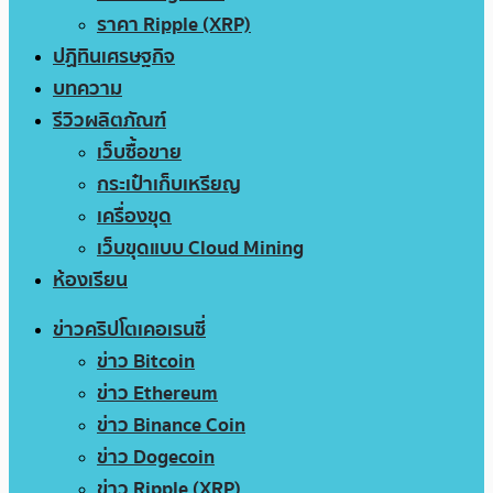
ราคา Ripple (XRP)
ปฏิทินเศรษฐกิจ
บทความ
รีวิวผลิตภัณฑ์
เว็บซื้อขาย
กระเป๋าเก็บเหรียญ
เครื่องขุด
เว็บขุดแบบ Cloud Mining
ห้องเรียน
ข่าวคริปโตเคอเรนซี่
ข่าว Bitcoin
ข่าว Ethereum
ข่าว Binance Coin
ข่าว Dogecoin
ข่าว Ripple (XRP)