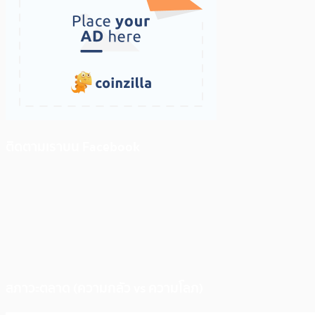
ติดตามเราบน Facebook
สภาวะตลาด (ความกลัว vs ความโลภ)