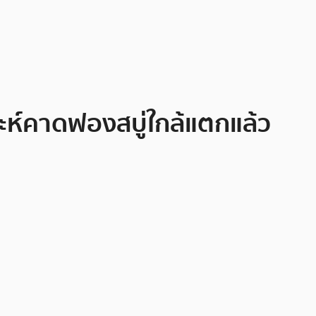
คราะห์คาดฟองสบู่ใกล้แตกแล้ว