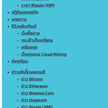
ราคา Ripple (XRP)
ปฏิทินเศรษฐกิจ
บทความ
รีวิวผลิตภัณฑ์
เว็บซื้อขาย
กระเป๋าเก็บเหรียญ
เครื่องขุด
เว็บขุดแบบ Cloud Mining
ห้องเรียน
ข่าวคริปโตเคอเรนซี่
ข่าว Bitcoin
ข่าว Ethereum
ข่าว Binance Coin
ข่าว Dogecoin
ข่าว Ripple (XRP)