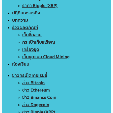
ราคา Ripple (XRP)
ปฏิทินเศรษฐกิจ
บทความ
รีวิวผลิตภัณฑ์
เว็บซื้อขาย
กระเป๋าเก็บเหรียญ
เครื่องขุด
เว็บขุดแบบ Cloud Mining
ห้องเรียน
ข่าวคริปโตเคอเรนซี่
ข่าว Bitcoin
ข่าว Ethereum
ข่าว Binance Coin
ข่าว Dogecoin
ข่าว Ripple (XRP)