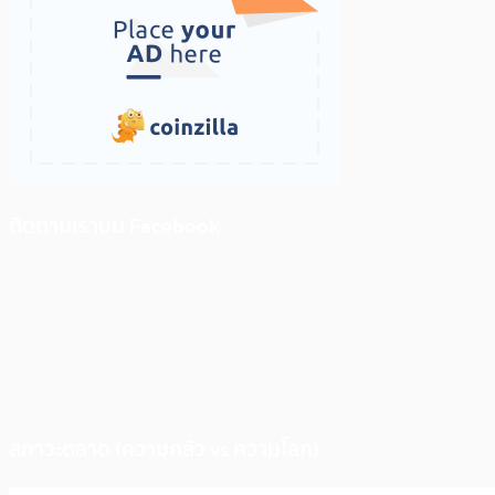
ติดตามเราบน Facebook
สภาวะตลาด (ความกลัว vs ความโลภ)