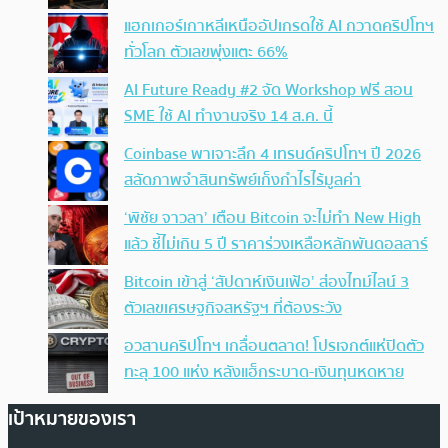
แฮกเกอร์เกาหลีเหนืออัปเกรดใช้ AI กวาดคริปโทฯ
ทั่วโลก ตัวเลขพุ่งแตะ 66%
AI Future Ready #2 จัด Workshop ฟรี สอน
SME ใช้ AI ทำงานจริง 14 ส.ค. นี้
Coinbase พาเจาะลึก 4 เทรนด์คริปโทฯ ปี 2026
สลัดภาพจำสินทรัพย์เก็งกำไรไร้มูลค่า
‘พิชัย จาวลา’ เตือน Bitcoin จะไม่ทำ New High
แล้ว ชี้ไม่เกิน 5 ปี ราคาร่วงเหลือหลักพันดอลลาร์
Bitcoin เข้าสู่ ‘สัปดาห์เงินเฟ้อ’ ส่องไทม์ไลน์ 3
ตัวเลขเศรษฐกิจสหรัฐฯ ที่ต้องระวัง
อวสานคริปโทฯ เกลื่อนตลาด! โปรเจกต์แห่ปิดตัว
ทะลุ 100 แห่ง หลังแฮ็กระบาด-เงินทุนหดหาย
เป้าหมายของเรา