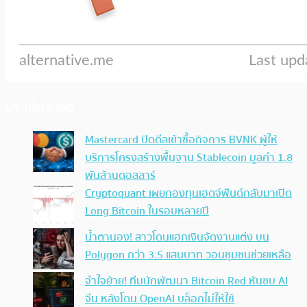
ประเด็นล่าสุด
Mastercard ปิดดีลเข้าซื้อกิจการ BVNK ผู้ให้
บริการโครงสร้างพื้นฐาน Stablecoin มูลค่า 1.8
พันล้านดอลลาร์
Cryptoquant เผยกองทุนเฮดจ์ฟันด์กลับมาเปิด
Long Bitcoin ในรอบหลายปี
น้ำตานอง! สาวโดนแฮกเงินจัดงานแต่ง บน
Polygon กว่า 3.5 แสนบาท วอนชุมชนช่วยเหลือ
จำใจย้าย! ทีมนักพัฒนา Bitcoin Red หันซบ AI
จีน หลังโดน OpenAI บล็อกไม่ให้ใช้