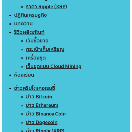
ราคา Ripple (XRP)
ปฏิทินเศรษฐกิจ
บทความ
รีวิวผลิตภัณฑ์
เว็บซื้อขาย
กระเป๋าเก็บเหรียญ
เครื่องขุด
เว็บขุดแบบ Cloud Mining
ห้องเรียน
ข่าวคริปโตเคอเรนซี่
ข่าว Bitcoin
ข่าว Ethereum
ข่าว Binance Coin
ข่าว Dogecoin
ข่าว Ripple (XRP)