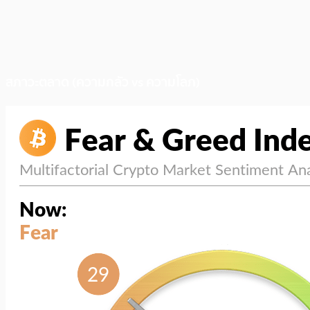
สภาวะตลาด (ความกลัว vs ความโลภ)