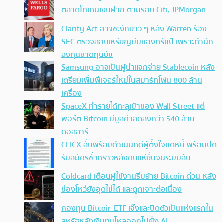
ตลาดโทเคนเงินฝาก ตามรอย Citi, JPMorgan
Clarity Act อาจชะงักยาว ๆ หลัง Warren ร้อง
SEC ตรวจสอบเหรียญมีมของทรัมป์ เพราะทำนัก
ลงทุนขาดทุนยับ
Samsung อาจเป็นผู้นำแจกจ่าย Stablecoin หลัง
เตรียมเพิ่มฟีเจอร์ใหม่ในสมาร์ทโฟน 800 ล้าน
เครื่อง
SpaceX ทำรายได้ทะลุเป้าของ Wall Street แต่
พอร์ต Bitcoin มีมูลค่าลดลงกว่า 540 ล้าน
ดอลลาร์
CLICX ลั่นพร้อมดำเนินคดีผู้ตั้งใจบิดหนี้ พร้อมปิด
รับสมัครชั่วคราวหลังคนแห่ยื่นจนระบบล้น
Coldcard เตือนผู้ใช้งานรีบย้าย Bitcoin ด่วน หลัง
ช่องโหว่ยังอุดไม่ได้ และถูกเจาะต่อเนื่อง
กองทุน Bitcoin ETF เจ๊งและปิดตัวเป็นแห่งแรกใน
สหรัฐหลังเงินทุนไหลออกไปฝั่ง AI