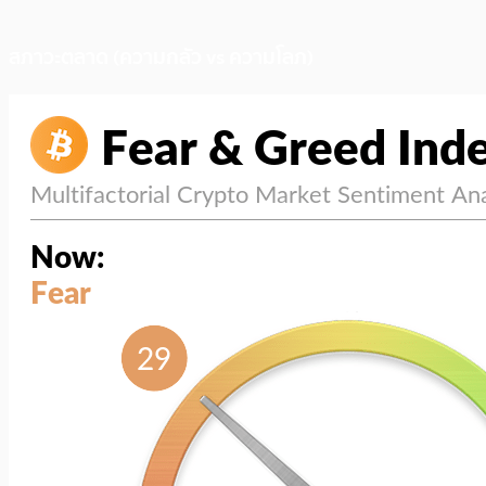
สภาวะตลาด (ความกลัว vs ความโลภ)