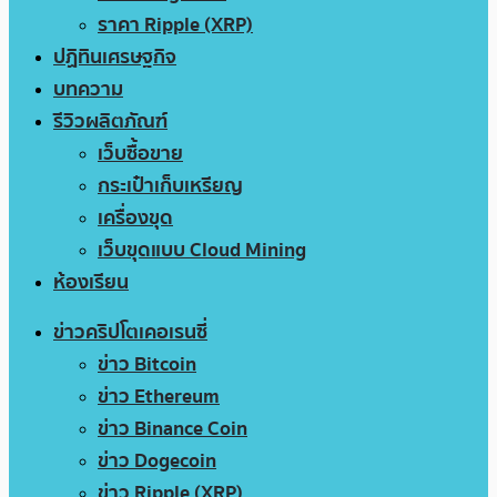
ราคา Ripple (XRP)
ปฏิทินเศรษฐกิจ
บทความ
รีวิวผลิตภัณฑ์
เว็บซื้อขาย
กระเป๋าเก็บเหรียญ
เครื่องขุด
เว็บขุดแบบ Cloud Mining
ห้องเรียน
ข่าวคริปโตเคอเรนซี่
ข่าว Bitcoin
ข่าว Ethereum
ข่าว Binance Coin
ข่าว Dogecoin
ข่าว Ripple (XRP)