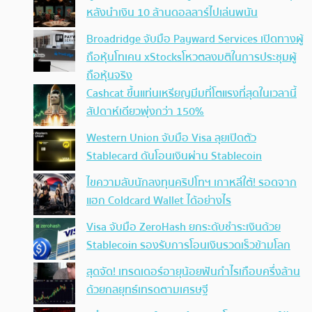
หลังนำเงิน 10 ล้านดอลลาร์ไปเล่นพนัน
Broadridge จับมือ Payward Services เปิดทางผู้
ถือหุ้นโทเคน xStocksโหวตลงมติในการประชุมผู้
ถือหุ้นจริง
Cashcat ขึ้นแท่นเหรียญมีมที่โตแรงที่สุดในเวลานี้
สัปดาห์เดียวพุ่งกว่า 150%
Western Union จับมือ Visa ลุยเปิดตัว
Stablecard ดันโอนเงินผ่าน Stablecoin
ไขความลับนักลงทุนคริปโทฯ เกาหลีใต้! รอดจาก
แฮก Coldcard Wallet ได้อย่างไร
Visa จับมือ ZeroHash ยกระดับชำระเงินด้วย
Stablecoin รองรับการโอนเงินรวดเร็วข้ามโลก
สุดจัด! เทรดเดอร์อายุน้อยฟันกำไรเกือบครึ่งล้าน
ด้วยกลยุทธ์เทรดตามเศรษฐี