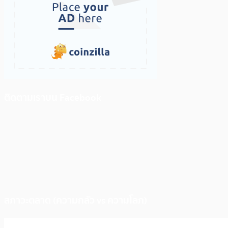
ติดตามเราบน Facebook
สภาวะตลาด (ความกลัว vs ความโลภ)