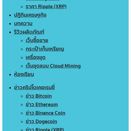
ราคา Ripple (XRP)
ปฏิทินเศรษฐกิจ
บทความ
รีวิวผลิตภัณฑ์
เว็บซื้อขาย
กระเป๋าเก็บเหรียญ
เครื่องขุด
เว็บขุดแบบ Cloud Mining
ห้องเรียน
ข่าวคริปโตเคอเรนซี่
ข่าว Bitcoin
ข่าว Ethereum
ข่าว Binance Coin
ข่าว Dogecoin
ข่าว Ripple (XRP)