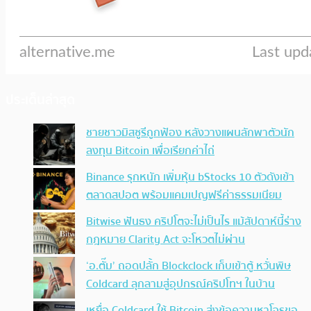
ประเด็นล่าสุด
ชายชาวมิสซูรีถูกฟ้อง หลังวางแผนลักพาตัวนัก
ลงทุน Bitcoin เพื่อเรียกค่าไถ่
Binance รุกหนัก เพิ่มหุ้น bStocks 10 ตัวดังเข้า
ตลาดสปอต พร้อมแคมเปญฟรีค่าธรรมเนียม
Bitwise ฟันธง คริปโตจะไม่เป็นไร แม้สัปดาห์นี้ร่าง
กฎหมาย Clarity Act จะโหวตไม่ผ่าน
‘อ.ตั๊ม’ ถอดปลั้ก Blockclock เก็บเข้าตู้ หวั่นพิษ
Coldcard ลุกลามสู่อุปกรณ์คริปโทฯ ในบ้าน
เหยื่อ Coldcard ใช้ Bitcoin ส่งข้อความหาโจรขอ