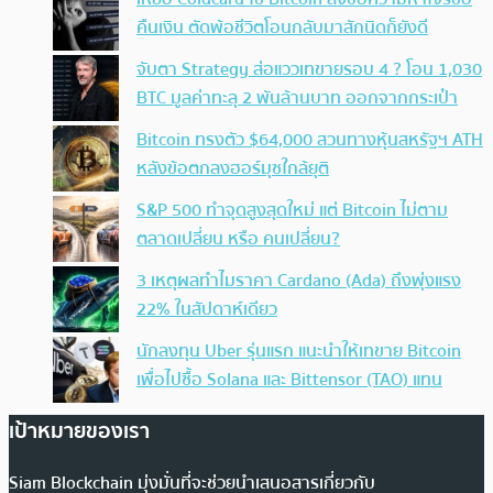
คืนเงิน ตัดพ้อชีวิตโอนกลับมาสักนิดก็ยังดี
จับตา Strategy ส่อแววเทขายรอบ 4 ? โอน 1,030
BTC มูลค่าทะลุ 2 พันล้านบาท ออกจากกระเป๋า
Bitcoin ทรงตัว $64,000 สวนทางหุ้นสหรัฐฯ ATH
หลังข้อตกลงฮอร์มุซใกล้ยุติ
S&P 500 ทำจุดสูงสุดใหม่ แต่ Bitcoin ไม่ตาม
ตลาดเปลี่ยน หรือ คนเปลี่ยน?
3 เหตุผลทำไมราคา Cardano (Ada) ถึงพุ่งแรง
22% ในสัปดาห์เดียว
นักลงทุน Uber รุ่นแรก แนะนำให้เทขาย Bitcoin
เพื่อไปซื้อ Solana และ Bittensor (TAO) แทน
เป้าหมายของเรา
Siam Blockchain มุ่งมั่นที่จะช่วยนำเสนอสารเกี่ยวกับ