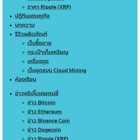
ราคา Ripple (XRP)
ปฏิทินเศรษฐกิจ
บทความ
รีวิวผลิตภัณฑ์
เว็บซื้อขาย
กระเป๋าเก็บเหรียญ
เครื่องขุด
เว็บขุดแบบ Cloud Mining
ห้องเรียน
ข่าวคริปโตเคอเรนซี่
ข่าว Bitcoin
ข่าว Ethereum
ข่าว Binance Coin
ข่าว Dogecoin
ข่าว Ripple (XRP)