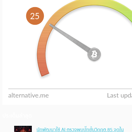
ประเด็นล่าสุด
นักพัฒนาใช้ AI ตรวจพบบั๊กขั้นวิกฤต 85 จุดใน