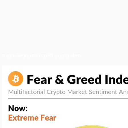
สภาวะตลาด (ความกลัว vs ความโลภ)