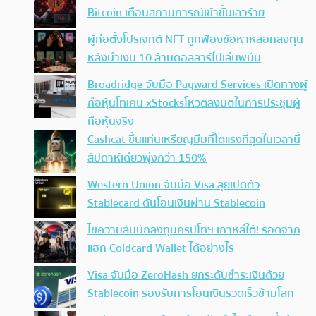
Bitcoin เตือนสถานการณ์เข้าขั้นเลวร้าย
ผู้ก่อตั้งโปรเจกต์ NFT ถูกฟ้องข้อหาหลอกลงทุน
หลังนำเงิน 10 ล้านดอลลาร์ไปเล่นพนัน
Broadridge จับมือ Payward Services เปิดทางผู้
ถือหุ้นโทเคน xStocksโหวตลงมติในการประชุมผู้
ถือหุ้นจริง
Cashcat ขึ้นแท่นเหรียญมีมที่โตแรงที่สุดในเวลานี้
สัปดาห์เดียวพุ่งกว่า 150%
Western Union จับมือ Visa ลุยเปิดตัว
Stablecard ดันโอนเงินผ่าน Stablecoin
ไขความลับนักลงทุนคริปโทฯ เกาหลีใต้! รอดจาก
แฮก Coldcard Wallet ได้อย่างไร
Visa จับมือ ZeroHash ยกระดับชำระเงินด้วย
Stablecoin รองรับการโอนเงินรวดเร็วข้ามโลก