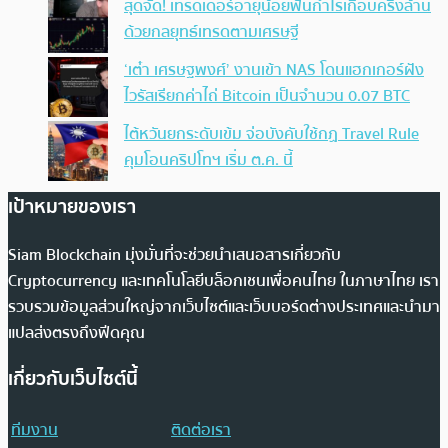
สุดจัด! เทรดเดอร์อายุน้อยฟันกำไรเกือบครึ่งล้าน
ด้วยกลยุทธ์เทรดตามเศรษฐี
‘เต๋า เศรษฐพงศ์’ งานเข้า NAS โดนแฮกเกอร์ฝัง
ไวรัสเรียกค่าไถ่ Bitcoin เป็นจำนวน 0.07 BTC
ไต้หวันยกระดับเข้ม จ่อบังคับใช้กฏ Travel Rule
คุมโอนคริปโทฯ เริ่ม ต.ค. นี้
เป้าหมายของเรา
Siam Blockchain มุ่งมั่นที่จะช่วยนำเสนอสารเกี่ยวกับ
Cryptocurrency และเทคโนโลยีบล็อกเชนเพื่อคนไทย ในภาษาไทย เรา
รวบรวมข้อมูลส่วนใหญ่จากเว็บไซต์และเว็บบอร์ดต่างประเทศและนำมา
แปลส่งตรงถึงฟีดคุณ
เกี่ยวกับเว็บไซต์นี้
ทีมงาน
ติดต่อเรา