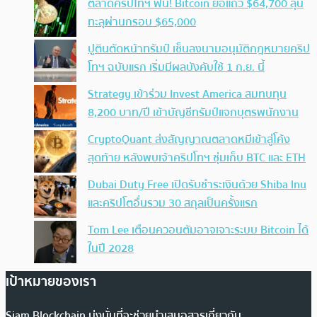
ตลาดคริปโทฯ ฟื้น! Bitcoin ยื้อแถว $64,700 ลุ้น
ทะลุผ่านกรอบ $65,000
ปูตินตัดหน้าทรัมป์ เซ็นลงนามอนุมัติกฎหมายคริป
โทฯ ฉบับแรก เริ่มมีผลบังคับใช้ 1 ก.ย. นี้
Strategy เข้าร่วม Invest America สมทบทุน
8,200 บาท/ปี เข้าบัญชีทรัมป์แจกบุตรพนักงาน
CryptoQuant ส่งสัญญาณตลาดหมีเข้าสู่โค้ง
สุดท้าย หลังพบเจ้าคริปโทฯ ซุ่มเก็บ BTC และ ETH
Dubai Duty Free เปิดรับชำระเงินด้วย Shiba Inu
และคริปโตอื่นรวม 30 สกุลเป็นครั้งแรก
Tom Lee เตือนควอนตัมอาจเจาะระบบ Bitcoin ได้
ในปี 2028
เป้าหมายของเรา
Siam Blockchain มุ่งมั่นที่จะช่วยนำเสนอสารเกี่ยวกับ