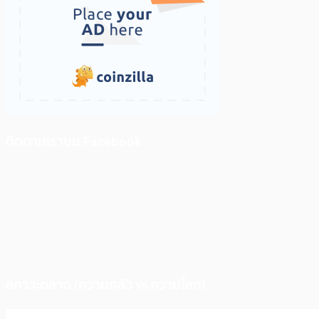
ติดตามเราบน Facebook
สภาวะตลาด (ความกลัว vs ความโลภ)