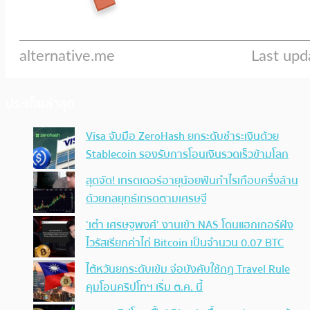
ประเด็นล่าสุด
Visa จับมือ ZeroHash ยกระดับชำระเงินด้วย
Stablecoin รองรับการโอนเงินรวดเร็วข้ามโลก
สุดจัด! เทรดเดอร์อายุน้อยฟันกำไรเกือบครึ่งล้าน
ด้วยกลยุทธ์เทรดตามเศรษฐี
‘เต๋า เศรษฐพงศ์’ งานเข้า NAS โดนแฮกเกอร์ฝัง
ไวรัสเรียกค่าไถ่ Bitcoin เป็นจำนวน 0.07 BTC
ไต้หวันยกระดับเข้ม จ่อบังคับใช้กฏ Travel Rule
คุมโอนคริปโทฯ เริ่ม ต.ค. นี้