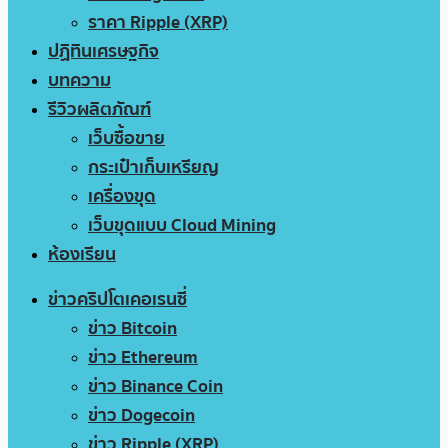
ราคา Ripple (XRP)
ปฏิทินเศรษฐกิจ
บทความ
รีวิวผลิตภัณฑ์
เว็บซื้อขาย
กระเป๋าเก็บเหรียญ
เครื่องขุด
เว็บขุดแบบ Cloud Mining
ห้องเรียน
ข่าวคริปโตเคอเรนซี่
ข่าว Bitcoin
ข่าว Ethereum
ข่าว Binance Coin
ข่าว Dogecoin
ข่าว Ripple (XRP)