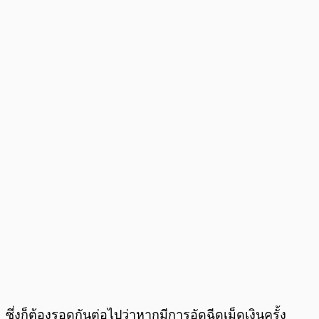
ซึ่งก็ต้องรอดูกันต่อไปว่าหากมีการอัดฉีดเม็ดเงินครั้ง