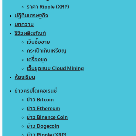
ราคา Ripple (XRP)
ปฏิทินเศรษฐกิจ
บทความ
รีวิวผลิตภัณฑ์
เว็บซื้อขาย
กระเป๋าเก็บเหรียญ
เครื่องขุด
เว็บขุดแบบ Cloud Mining
ห้องเรียน
ข่าวคริปโตเคอเรนซี่
ข่าว Bitcoin
ข่าว Ethereum
ข่าว Binance Coin
ข่าว Dogecoin
ข่าว Ripple (XRP)