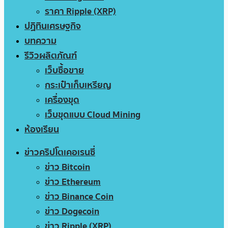
ราคา Ripple (XRP)
ปฏิทินเศรษฐกิจ
บทความ
รีวิวผลิตภัณฑ์
เว็บซื้อขาย
กระเป๋าเก็บเหรียญ
เครื่องขุด
เว็บขุดแบบ Cloud Mining
ห้องเรียน
ข่าวคริปโตเคอเรนซี่
ข่าว Bitcoin
ข่าว Ethereum
ข่าว Binance Coin
ข่าว Dogecoin
ข่าว Ripple (XRP)