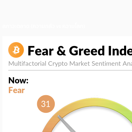
สภาวะตลาด (ความกลัว vs ความโลภ)