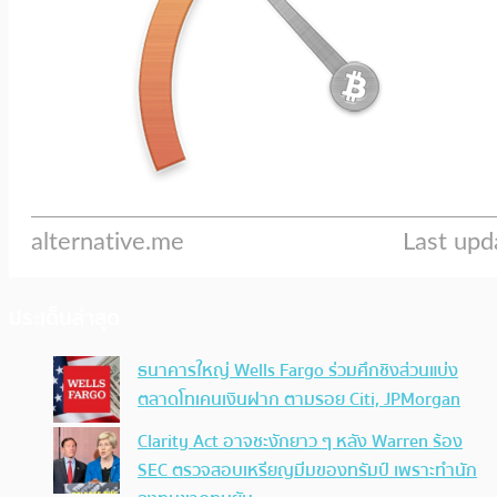
ประเด็นล่าสุด
ธนาคารใหญ่ Wells Fargo ร่วมศึกชิงส่วนแบ่ง
ตลาดโทเคนเงินฝาก ตามรอย Citi, JPMorgan
Clarity Act อาจชะงักยาว ๆ หลัง Warren ร้อง
SEC ตรวจสอบเหรียญมีมของทรัมป์ เพราะทำนัก