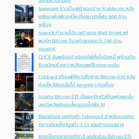
ลงทุนขาดทุนยับ
Samsung อาจเป็นผู้นำแจกจ่าย Stablecoin หลัง
เตรียมเพิ่มฟีเจอร์ใหม่ในสมาร์ทโฟน 800 ล้าน
เครื่อง
SpaceX ทำรายได้ทะลุเป้าของ Wall Street แต่
พอร์ต Bitcoin มีมูลค่าลดลงกว่า 540 ล้าน
ดอลลาร์
CLICX ลั่นพร้อมดำเนินคดีผู้ตั้งใจบิดหนี้ พร้อมปิด
รับสมัครชั่วคราวหลังคนแห่ยื่นจนระบบล้น
Coldcard เตือนผู้ใช้งานรีบย้าย Bitcoin ด่วน หลัง
ช่องโหว่ยังอุดไม่ได้ และถูกเจาะต่อเนื่อง
กองทุน Bitcoin ETF เจ๊งและปิดตัวเป็นแห่งแรกใน
สหรัฐหลังเงินทุนไหลออกไปฝั่ง AI
BlackRock ลุยเปิดตัว Tokenized สำหรับกองทุน
ตลาดเงินยุโรปมูลค่า 3.11 แสนล้านดอลลาร์
แบงก์ใหญ่สุดของอิตาลี ลดสัดส่วน Bitcoin ETF