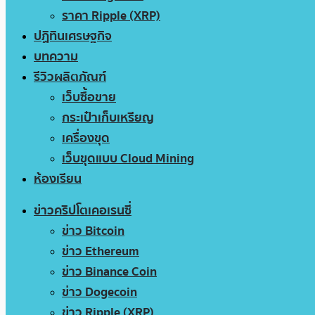
ราคา Ripple (XRP)
ปฏิทินเศรษฐกิจ
บทความ
รีวิวผลิตภัณฑ์
เว็บซื้อขาย
กระเป๋าเก็บเหรียญ
เครื่องขุด
เว็บขุดแบบ Cloud Mining
ห้องเรียน
ข่าวคริปโตเคอเรนซี่
ข่าว Bitcoin
ข่าว Ethereum
ข่าว Binance Coin
ข่าว Dogecoin
ข่าว Ripple (XRP)