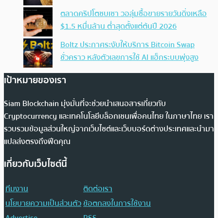
ตลาดคริปโตซบเซา วอลุ่มซื้อขายรายวันดิ่งเหลือ
$1.5 หมื่นล้าน ต่ำสุดตั้งแต่ต้นปี 2026
Boltz ประกาศระงับให้บริการ Bitcoin Swap
ชั่วคราว หลังตัวเลขการใช้ AI แฮ็กระบบพุ่งสูง
เป้าหมายของเรา
Siam Blockchain มุ่งมั่นที่จะช่วยนำเสนอสารเกี่ยวกับ
Cryptocurrency และเทคโนโลยีบล็อกเชนเพื่อคนไทย ในภาษาไทย เรา
รวบรวมข้อมูลส่วนใหญ่จากเว็บไซต์และเว็บบอร์ดต่างประเทศและนำมา
แปลส่งตรงถึงฟีดคุณ
เกี่ยวกับเว็บไซต์นี้
ทีมงาน
ติดต่อเรา
นโยบายความเป็นส่วนตัว
ข้อตกลงในการใช้งาน
Advertise
RSS