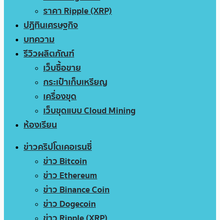
ราคา Ripple (XRP)
ปฏิทินเศรษฐกิจ
บทความ
รีวิวผลิตภัณฑ์
เว็บซื้อขาย
กระเป๋าเก็บเหรียญ
เครื่องขุด
เว็บขุดแบบ Cloud Mining
ห้องเรียน
ข่าวคริปโตเคอเรนซี่
ข่าว Bitcoin
ข่าว Ethereum
ข่าว Binance Coin
ข่าว Dogecoin
ข่าว Ripple (XRP)