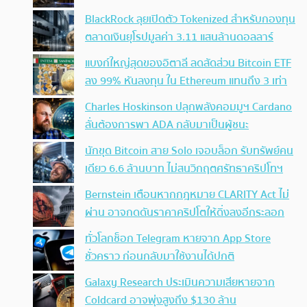
BlackRock ลุยเปิดตัว Tokenized สำหรับกองทุน
ตลาดเงินยุโรปมูลค่า 3.11 แสนล้านดอลลาร์
แบงก์ใหญ่สุดของอิตาลี ลดสัดส่วน Bitcoin ETF
ลง 99% หันลงทุน ใน Ethereum แทนถึง 3 เท่า
Charles Hoskinson ปลุกพลังคอมมูฯ Cardano
ลั่นต้องการพา ADA กลับมาเป็นผู้ชนะ
นักขุด Bitcoin สาย Solo เจอบล็อก รับทรัพย์คน
เดียว 6.6 ล้านบาท ไม่สนวิกฤตศรัทธาคริปโทฯ
Bernstein เตือนหากกฎหมาย CLARITY Act ไม่
ผ่าน อาจกดดันราคาคริปโตให้ดิ่งลงอีกระลอก
ทั่วโลกช็อก Telegram หายจาก App Store
ชั่วคราว ก่อนกลับมาใช้งานได้ปกติ
Galaxy Research ประเมินความเสียหายจาก
Coldcard อาจพุ่งสูงถึง $130 ล้าน