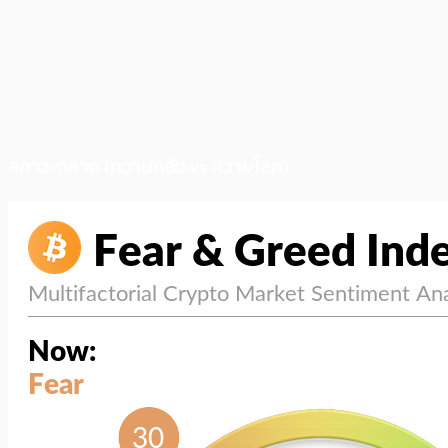
สภาวะตลาด (ความกลัว vs ความโลภ)