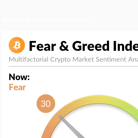
สภาวะตลาด (ความกลัว vs ความโลภ)