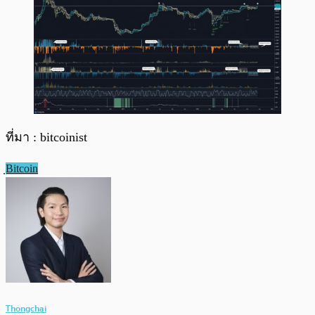
ที่มา : bitcoinist
ฺBitcoin
Thongchai