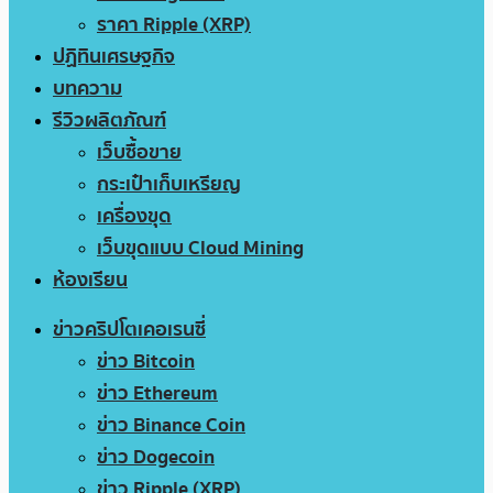
ราคา Ripple (XRP)
ปฏิทินเศรษฐกิจ
บทความ
รีวิวผลิตภัณฑ์
เว็บซื้อขาย
กระเป๋าเก็บเหรียญ
เครื่องขุด
เว็บขุดแบบ Cloud Mining
ห้องเรียน
ข่าวคริปโตเคอเรนซี่
ข่าว Bitcoin
ข่าว Ethereum
ข่าว Binance Coin
ข่าว Dogecoin
ข่าว Ripple (XRP)