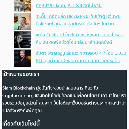
กฎหมาย Clarity Act จะโหวตไม่ผ่าน
‘อ.ตั๊ม’ ถอดปลั้ก Blockclock เก็บเข้าตู้ หวั่นพิษ
Coldcard ลุกลามสู่อุปกรณ์คริปโทฯ ในบ้าน
เหยื่อ Coldcard ใช้ Bitcoin ส่งข้อความหาโจรขอ
คืนเงิน ตัดพ้อชีวิตโอนกลับมาสักนิดก็ยังดี
จับตา Strategy ส่อแววเทขายรอบ 4 ? โอน 1,030
BTC มูลค่าทะลุ 2 พันล้านบาท ออกจากกระเป๋า
เป้าหมายของเรา
Siam Blockchain มุ่งมั่นที่จะช่วยนำเสนอสารเกี่ยวกับ
Cryptocurrency และเทคโนโลยีบล็อกเชนเพื่อคนไทย ในภาษาไทย เรา
รวบรวมข้อมูลส่วนใหญ่จากเว็บไซต์และเว็บบอร์ดต่างประเทศและนำมา
แปลส่งตรงถึงฟีดคุณ
เกี่ยวกับเว็บไซต์นี้