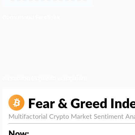
ติดตามเราบน Facebook
สภาวะตลาด (ความกลัว vs ความโลภ)