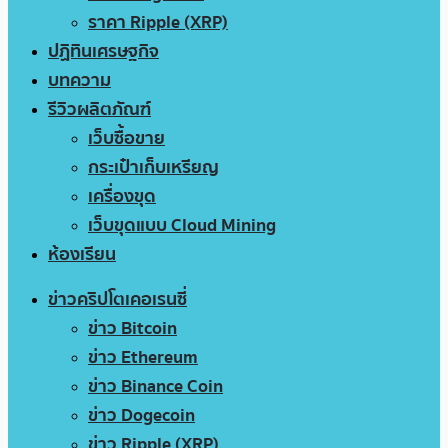
ราคา Ripple (XRP)
ปฏิทินเศรษฐกิจ
บทความ
รีวิวผลิตภัณฑ์
เว็บซื้อขาย
กระเป๋าเก็บเหรียญ
เครื่องขุด
เว็บขุดแบบ Cloud Mining
ห้องเรียน
ข่าวคริปโตเคอเรนซี่
ข่าว Bitcoin
ข่าว Ethereum
ข่าว Binance Coin
ข่าว Dogecoin
ข่าว Ripple (XRP)