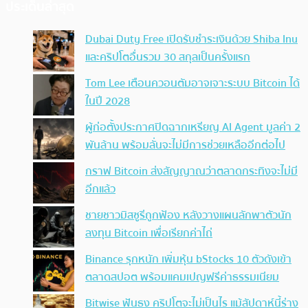
ประเด็นล่าสุด
Dubai Duty Free เปิดรับชำระเงินด้วย Shiba Inu
และคริปโตอื่นรวม 30 สกุลเป็นครั้งแรก
Tom Lee เตือนควอนตัมอาจเจาะระบบ Bitcoin ได้
ในปี 2028
ผู้ก่อตั้งประกาศปิดฉากเหรียญ AI Agent มูลค่า 2
พันล้าน พร้อมลั่นจะไม่มีการช่วยเหลืออีกต่อไป
กราฟ Bitcoin ส่งสัญญาณว่าตลาดกระทิงจะไม่มี
อีกแล้ว
ชายชาวมิสซูรีถูกฟ้อง หลังวางแผนลักพาตัวนัก
ลงทุน Bitcoin เพื่อเรียกค่าไถ่
Binance รุกหนัก เพิ่มหุ้น bStocks 10 ตัวดังเข้า
ตลาดสปอต พร้อมแคมเปญฟรีค่าธรรมเนียม
Bitwise ฟันธง คริปโตจะไม่เป็นไร แม้สัปดาห์นี้ร่าง