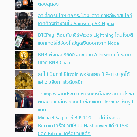
ตอบสุดอึ้ง
อาเสี่ยคริปโทฯ ตกกระป๋อง! สาวเกาหลีเผยสเปกคู่
เดตต้องทำงานใน Samsung-SK Hynix
BTCPay เตือนภัย เซิร์ฟเวอร์ Lightning โดนโจมตี
แฮกเกอร์ใช้ช่องโหว่ดูดเงินออกจาก Node
BNB พุ่งทะลุ $600 จุดชนวน Altseason ในระบบ
นิเวศ BNB Chain
ล่มไม่เป็นท่า! Bitcoin ฟอร์กแยก BIP-110 ขุดได้
แค่ 2 บล็อก แล้วดับสนิท
Trump พร้อมประกาศชัยชนะเหนืออิหร่าน แม้ไร้ข้อ
ตกลงนิวเคลียร์ หากเปิดช่องแคบ Hormuz เต็มรูป
แบบ
Michael Saylor ชี้ BIP-110 แทบไม่มีผลต่อ
Bitcoin เครือข่ายใหม่มี Hashpower แค่ 0.15%
ของ Bitcoin เครือข่ายหลัก