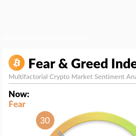
สภาวะตลาด (ความกลัว vs ความโลภ)