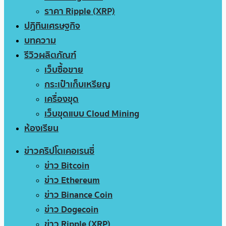
ราคา Ripple (XRP)
ปฏิทินเศรษฐกิจ
บทความ
รีวิวผลิตภัณฑ์
เว็บซื้อขาย
กระเป๋าเก็บเหรียญ
เครื่องขุด
เว็บขุดแบบ Cloud Mining
ห้องเรียน
ข่าวคริปโตเคอเรนซี่
ข่าว Bitcoin
ข่าว Ethereum
ข่าว Binance Coin
ข่าว Dogecoin
ข่าว Ripple (XRP)