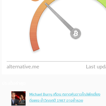
ประเด็นล่าสุด
Michael Burry เตือน ตลาดหุ้นอาจใกล้พีคเสี่ยง
ดิ่งแรง ย้ำวิกฤตปี 1987 อาจซ้ำรอย