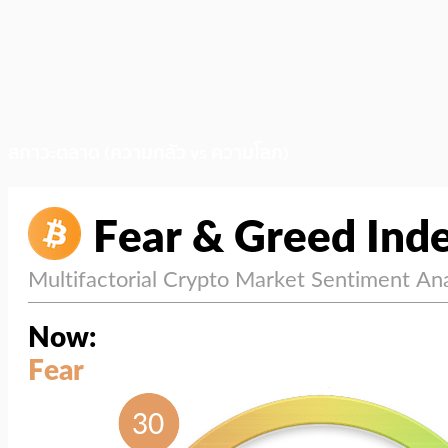
สภาวะตลาด (ความกลัว vs ความโลภ)