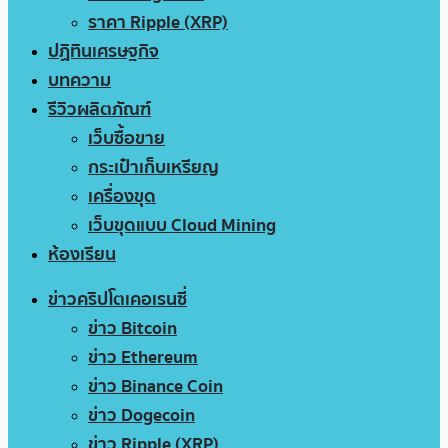
ราคา Ripple (XRP)
ปฏิทินเศรษฐกิจ
บทความ
รีวิวผลิตภัณฑ์
เว็บซื้อขาย
กระเป๋าเก็บเหรียญ
เครื่องขุด
เว็บขุดแบบ Cloud Mining
ห้องเรียน
ข่าวคริปโตเคอเรนซี่
ข่าว Bitcoin
ข่าว Ethereum
ข่าว Binance Coin
ข่าว Dogecoin
ข่าว Ripple (XRP)