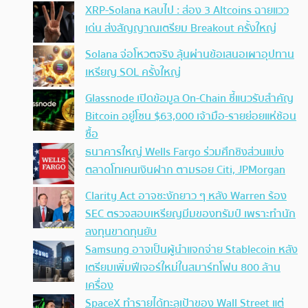
XRP-Solana หลบไป : ส่อง 3 Altcoins ฉายแวว
เด่น ส่งสัญญาณเตรียม Breakout ครั้งใหญ่
Solana จ่อโหวตจริง ลุ้นผ่านข้อเสนอเผาอุปทาน
เหรียญ SOL ครั้งใหญ่
Glassnode เปิดข้อมูล On-Chain ชี้แนวรับสำคัญ
Bitcoin อยู่โซน $63,000 เจ้ามือ-รายย่อยแห่ช้อน
ซื้อ
ธนาคารใหญ่ Wells Fargo ร่วมศึกชิงส่วนแบ่ง
ตลาดโทเคนเงินฝาก ตามรอย Citi, JPMorgan
Clarity Act อาจชะงักยาว ๆ หลัง Warren ร้อง
SEC ตรวจสอบเหรียญมีมของทรัมป์ เพราะทำนัก
ลงทุนขาดทุนยับ
Samsung อาจเป็นผู้นำแจกจ่าย Stablecoin หลัง
เตรียมเพิ่มฟีเจอร์ใหม่ในสมาร์ทโฟน 800 ล้าน
เครื่อง
SpaceX ทำรายได้ทะลุเป้าของ Wall Street แต่