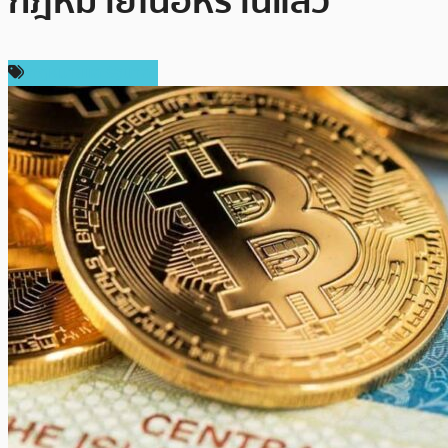
กฎหมายในอิหร่านแล้ว
กฎหมายและรัฐบาล