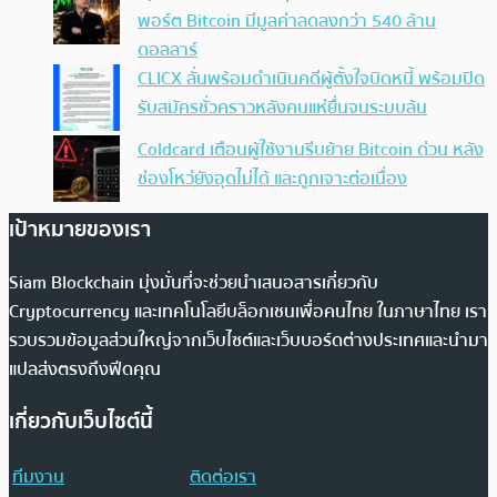
พอร์ต Bitcoin มีมูลค่าลดลงกว่า 540 ล้าน
ดอลลาร์
CLICX ลั่นพร้อมดำเนินคดีผู้ตั้งใจบิดหนี้ พร้อมปิด
รับสมัครชั่วคราวหลังคนแห่ยื่นจนระบบล้น
Coldcard เตือนผู้ใช้งานรีบย้าย Bitcoin ด่วน หลัง
ช่องโหว่ยังอุดไม่ได้ และถูกเจาะต่อเนื่อง
เป้าหมายของเรา
Siam Blockchain มุ่งมั่นที่จะช่วยนำเสนอสารเกี่ยวกับ
Cryptocurrency และเทคโนโลยีบล็อกเชนเพื่อคนไทย ในภาษาไทย เรา
รวบรวมข้อมูลส่วนใหญ่จากเว็บไซต์และเว็บบอร์ดต่างประเทศและนำมา
แปลส่งตรงถึงฟีดคุณ
เกี่ยวกับเว็บไซต์นี้
ทีมงาน
ติดต่อเรา