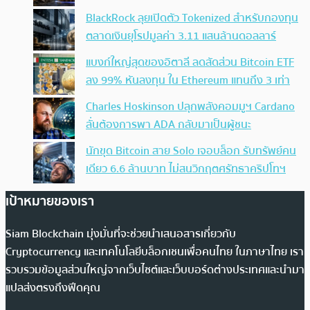
BlackRock ลุยเปิดตัว Tokenized สำหรับกองทุน
ตลาดเงินยุโรปมูลค่า 3.11 แสนล้านดอลลาร์
แบงก์ใหญ่สุดของอิตาลี ลดสัดส่วน Bitcoin ETF
ลง 99% หันลงทุน ใน Ethereum แทนถึง 3 เท่า
Charles Hoskinson ปลุกพลังคอมมูฯ Cardano
ลั่นต้องการพา ADA กลับมาเป็นผู้ชนะ
นักขุด Bitcoin สาย Solo เจอบล็อก รับทรัพย์คน
เดียว 6.6 ล้านบาท ไม่สนวิกฤตศรัทธาคริปโทฯ
เป้าหมายของเรา
Siam Blockchain มุ่งมั่นที่จะช่วยนำเสนอสารเกี่ยวกับ
Cryptocurrency และเทคโนโลยีบล็อกเชนเพื่อคนไทย ในภาษาไทย เรา
รวบรวมข้อมูลส่วนใหญ่จากเว็บไซต์และเว็บบอร์ดต่างประเทศและนำมา
แปลส่งตรงถึงฟีดคุณ