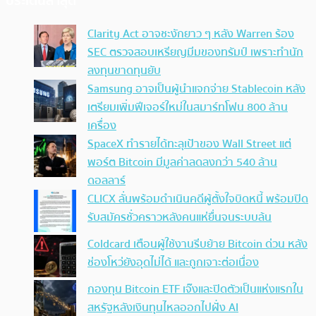
ประเด็นล่าสุด
Clarity Act อาจชะงักยาว ๆ หลัง Warren ร้อง
SEC ตรวจสอบเหรียญมีมของทรัมป์ เพราะทำนัก
ลงทุนขาดทุนยับ
Samsung อาจเป็นผู้นำแจกจ่าย Stablecoin หลัง
เตรียมเพิ่มฟีเจอร์ใหม่ในสมาร์ทโฟน 800 ล้าน
เครื่อง
SpaceX ทำรายได้ทะลุเป้าของ Wall Street แต่
พอร์ต Bitcoin มีมูลค่าลดลงกว่า 540 ล้าน
ดอลลาร์
CLICX ลั่นพร้อมดำเนินคดีผู้ตั้งใจบิดหนี้ พร้อมปิด
รับสมัครชั่วคราวหลังคนแห่ยื่นจนระบบล้น
Coldcard เตือนผู้ใช้งานรีบย้าย Bitcoin ด่วน หลัง
ช่องโหว่ยังอุดไม่ได้ และถูกเจาะต่อเนื่อง
กองทุน Bitcoin ETF เจ๊งและปิดตัวเป็นแห่งแรกใน
สหรัฐหลังเงินทุนไหลออกไปฝั่ง AI