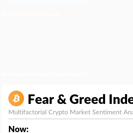
ติดตามเราบน Facebook
สภาวะตลาด (ความกลัว vs ความโลภ)