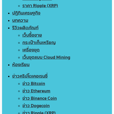
ราคา Ripple (XRP)
ปฏิทินเศรษฐกิจ
บทความ
รีวิวผลิตภัณฑ์
เว็บซื้อขาย
กระเป๋าเก็บเหรียญ
เครื่องขุด
เว็บขุดแบบ Cloud Mining
ห้องเรียน
ข่าวคริปโตเคอเรนซี่
ข่าว Bitcoin
ข่าว Ethereum
ข่าว Binance Coin
ข่าว Dogecoin
ข่าว Ripple (XRP)