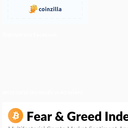
ติดตามเราบน Facebook
สภาวะตลาด (ความกลัว vs ความโลภ)