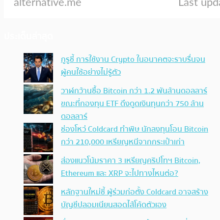
ประเด็นล่าสุด
กูรูชี้ การใช้งาน Crypto ในอนาคตจะราบรื่นจน
ผู้คนใช้อย่างไม่รู้ตัว
วาฬกว้านซื้อ Bitcoin กว่า 1.2 พันล้านดอลลาร์
ขณะที่กองทุน ETF ดึงดูดเงินทุนกว่า 750 ล้าน
ดอลลาร์
ช่องโหว่ Coldcard ทำพิษ นักลงทุนโอน Bitcoin
กว่า 210,000 เหรียญหนีจากกระเป๋าเก่า
ส่องแนวโน้มราคา 3 เหรียญคริปโทฯ Bitcoin,
Ethereum และ XRP จะไปทางไหนต่อ?
หลักฐานใหม่ชี้ ผู้ร่วมก่อตั้ง Coldcard อาจสร้าง
บัญชีปลอมเนียนสอดไส้โค้ดตัวเอง