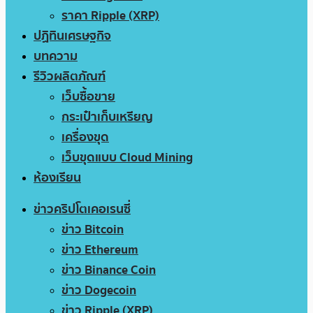
ราคา Ripple (XRP)
ปฏิทินเศรษฐกิจ
บทความ
รีวิวผลิตภัณฑ์
เว็บซื้อขาย
กระเป๋าเก็บเหรียญ
เครื่องขุด
เว็บขุดแบบ Cloud Mining
ห้องเรียน
ข่าวคริปโตเคอเรนซี่
ข่าว Bitcoin
ข่าว Ethereum
ข่าว Binance Coin
ข่าว Dogecoin
ข่าว Ripple (XRP)