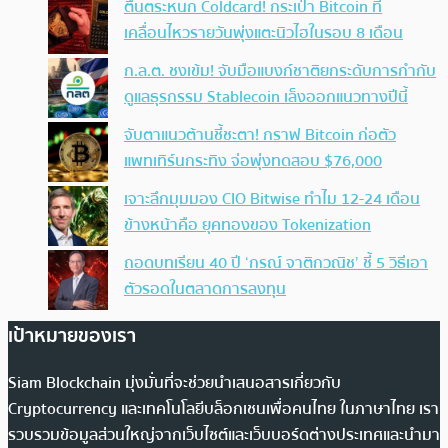
ตื่นตระหนก Coldcard! กระเป๋า Bitcoin ที่
เคลื่อนไหวรายวันพุ่งแตะนิวไฮในรอบ 8 เดือน
ก.ล.ต. ชงเข้ม! จับมือแบงก์ชาติยกระดับการกำกับ
ดูแลธุรกรรม Stablecoin เล็งออกแนวทางปีนี้
จับตาแนวต้านชี้ชะตา! กราฟ Bitcoin ก่อตัว
แพทเทิร์นกระทิง จ่อพุ่งทดสอบ $76,000
เจาะลึกมุมมอง CIO Bitwise ทำไม 12-24 เดือน
ข้างหน้าคือ ยุคทองของ Tokenization
ถอดบทเรียน 40 ปี ‘กรณ์ จาติกวณิช’ ชี้ 5 วิธีเอา
ตัวรอดในตลาดการลงทุน
เป้าหมายของเรา
Siam Blockchain มุ่งมั่นที่จะช่วยนำเสนอสารเกี่ยวกับ
Cryptocurrency และเทคโนโลยีบล็อกเชนเพื่อคนไทย ในภาษาไทย เรา
รวบรวมข้อมูลส่วนใหญ่จากเว็บไซต์และเว็บบอร์ดต่างประเทศและนำมา