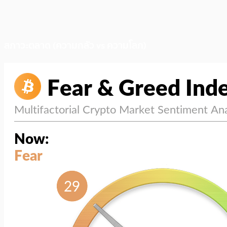
สภาวะตลาด (ความกลัว vs ความโลภ)