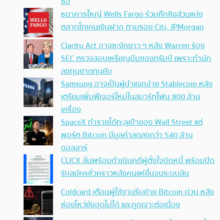
ซื้อ
ธนาคารใหญ่ Wells Fargo ร่วมศึกชิงส่วนแบ่ง
ตลาดโทเคนเงินฝาก ตามรอย Citi, JPMorgan
Clarity Act อาจชะงักยาว ๆ หลัง Warren ร้อง
SEC ตรวจสอบเหรียญมีมของทรัมป์ เพราะทำนัก
ลงทุนขาดทุนยับ
Samsung อาจเป็นผู้นำแจกจ่าย Stablecoin หลัง
เตรียมเพิ่มฟีเจอร์ใหม่ในสมาร์ทโฟน 800 ล้าน
เครื่อง
SpaceX ทำรายได้ทะลุเป้าของ Wall Street แต่
พอร์ต Bitcoin มีมูลค่าลดลงกว่า 540 ล้าน
ดอลลาร์
CLICX ลั่นพร้อมดำเนินคดีผู้ตั้งใจบิดหนี้ พร้อมปิด
รับสมัครชั่วคราวหลังคนแห่ยื่นจนระบบล้น
Coldcard เตือนผู้ใช้งานรีบย้าย Bitcoin ด่วน หลัง
ช่องโหว่ยังอุดไม่ได้ และถูกเจาะต่อเนื่อง