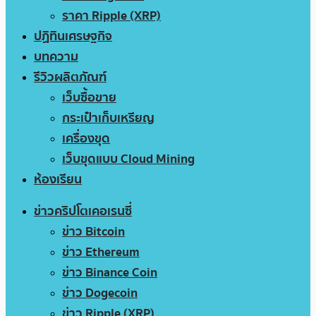
ราคา Ripple (XRP)
ปฏิทินเศรษฐกิจ
บทความ
รีวิวผลิตภัณฑ์
เว็บซื้อขาย
กระเป๋าเก็บเหรียญ
เครื่องขุด
เว็บขุดแบบ Cloud Mining
ห้องเรียน
ข่าวคริปโตเคอเรนซี่
ข่าว Bitcoin
ข่าว Ethereum
ข่าว Binance Coin
ข่าว Dogecoin
ข่าว Ripple (XRP)