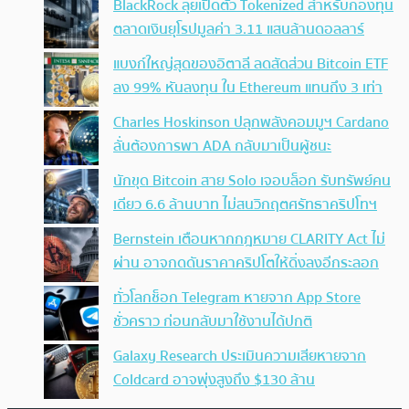
BlackRock ลุยเปิดตัว Tokenized สำหรับกองทุน
ตลาดเงินยุโรปมูลค่า 3.11 แสนล้านดอลลาร์
แบงก์ใหญ่สุดของอิตาลี ลดสัดส่วน Bitcoin ETF
ลง 99% หันลงทุน ใน Ethereum แทนถึง 3 เท่า
Charles Hoskinson ปลุกพลังคอมมูฯ Cardano
ลั่นต้องการพา ADA กลับมาเป็นผู้ชนะ
นักขุด Bitcoin สาย Solo เจอบล็อก รับทรัพย์คน
เดียว 6.6 ล้านบาท ไม่สนวิกฤตศรัทธาคริปโทฯ
Bernstein เตือนหากกฎหมาย CLARITY Act ไม่
ผ่าน อาจกดดันราคาคริปโตให้ดิ่งลงอีกระลอก
ทั่วโลกช็อก Telegram หายจาก App Store
ชั่วคราว ก่อนกลับมาใช้งานได้ปกติ
Galaxy Research ประเมินความเสียหายจาก
Coldcard อาจพุ่งสูงถึง $130 ล้าน