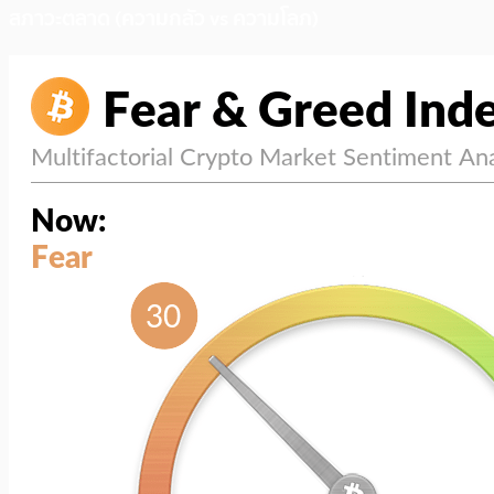
สภาวะตลาด (ความกลัว vs ความโลภ)