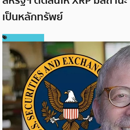
สหรัฐฯ ตัดสินให้ XRP มีสถานะ
เป็นหลักทรัพย์
ข่าว Ripple (XRP)