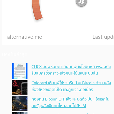
ประเด็นล่าสุด
CLICX ลั่นพร้อมดำเนินคดีผู้ตั้งใจบิดหนี้ พร้อมปิด
รับสมัครชั่วคราวหลังคนแห่ยื่นจนระบบล้น
Coldcard เตือนผู้ใช้งานรีบย้าย Bitcoin ด่วน หลัง
ช่องโหว่ยังอุดไม่ได้ และถูกเจาะต่อเนื่อง
กองทุน Bitcoin ETF เจ๊งและปิดตัวเป็นแห่งแรกใน
สหรัฐหลังเงินทุนไหลออกไปฝั่ง AI