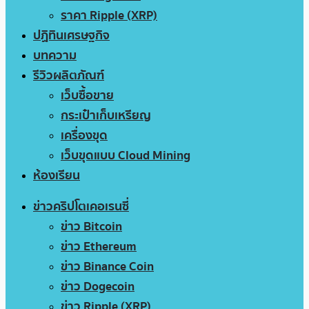
ราคา Ripple (XRP)
ปฏิทินเศรษฐกิจ
บทความ
รีวิวผลิตภัณฑ์
เว็บซื้อขาย
กระเป๋าเก็บเหรียญ
เครื่องขุด
เว็บขุดแบบ Cloud Mining
ห้องเรียน
ข่าวคริปโตเคอเรนซี่
ข่าว Bitcoin
ข่าว Ethereum
ข่าว Binance Coin
ข่าว Dogecoin
ข่าว Ripple (XRP)