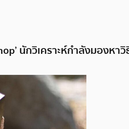
‘Chop’ นักวิเคราะห์กำลังมองหาว