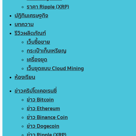
ราคา Ripple (XRP)
ปฏิทินเศรษฐกิจ
บทความ
รีวิวผลิตภัณฑ์
เว็บซื้อขาย
กระเป๋าเก็บเหรียญ
เครื่องขุด
เว็บขุดแบบ Cloud Mining
ห้องเรียน
ข่าวคริปโตเคอเรนซี่
ข่าว Bitcoin
ข่าว Ethereum
ข่าว Binance Coin
ข่าว Dogecoin
ข่าว Ripple (XRP)