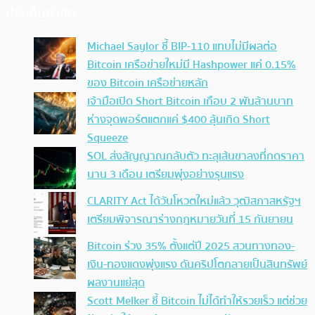
ประเด็นล่าสุด
Michael Saylor ชี้ BIP-110 แทบไม่มีผลต่อ
Bitcoin เครือข่ายใหม่มี Hashpower แค่ 0.15%
ของ Bitcoin เครือข่ายหลัก
เจ้ามือเปิด Short Bitcoin เกือบ 2 พันล้านบาท
ห่างจุดพอร์ตแตกแค่ $400 ลุ้นเกิด Short
Squeeze
SOL ส่งสัญญาณกลับตัว ทะลุเส้นขาลงที่กดราคา
นาน 3 เดือน เตรียมพุ่งอย่างรุนแรง
CLARITY Act ได้วันโหวตใหม่แล้ว วุฒิสภาสหรัฐฯ
เตรียมพิจารณาร่างกฎหมายวันที่ 15 กันยายน
Bitcoin ร่วง 35% ตั้งแต่ปี 2025 สวนทางทอง-
เงิน-ทองแดงพุ่งแรง ดันคริปโตกลายเป็นสินทรัพย์
ผลงานแย่สุด
Scott Melker ชี้ Bitcoin ไม่ได้ทำให้รวยเร็ว แต่ช่วย