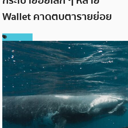
กระเป๋าย่อยเล็ก ๆ หลาย
Wallet คาดตบตารายย่อย
ข่าว Bitcoin