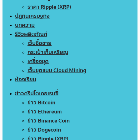
ราคา Ripple (XRP)
ปฏิทินเศรษฐกิจ
บทความ
รีวิวผลิตภัณฑ์
เว็บซื้อขาย
กระเป๋าเก็บเหรียญ
เครื่องขุด
เว็บขุดแบบ Cloud Mining
ห้องเรียน
ข่าวคริปโตเคอเรนซี่
ข่าว Bitcoin
ข่าว Ethereum
ข่าว Binance Coin
ข่าว Dogecoin
ข่าว Ripple (XRP)