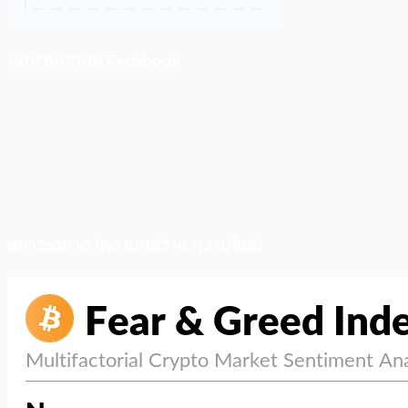
ติดตามเราบน Facebook
สภาวะตลาด (ความกลัว vs ความโลภ)