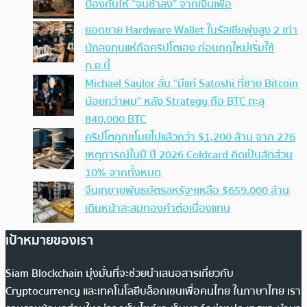
ป้องกันให้ “จนช้าลง” จากเงินเฟ้อ
ยอดขาย Hardware Wallet ในรัสเซียพุ่งสูง 2 เท่า
นักลงทุนแห่ถือคริปโตเอง ก่อนกฎใหม่เริ่มใช้
ก.ย.นี้
Michael Saylor ลั่น “มีแค่ Satoshi ที่ขาย Bitcoin
น้อยกว่าผม” หลัง Strategy ถือ BTC ทะลุ
840,000 BTC
คริปโตถูกขโมยไปแล้วกว่า $1,200 ล้าน จาก 276
เหตุการณ์ในปี ปี 2026 Coldcard คิดเป็นสัดส่วน
10% จากทั้งหมด
จีนเทขายพันธบัตรสหรัฐฯเหลือ $659,000 ล้าน
เดินหน้าสะสมทองคำต่อเนื่องแทน
เป้าหมายของเรา
Siam Blockchain มุ่งมั่นที่จะช่วยนำเสนอสารเกี่ยวกับ
Cryptocurrency และเทคโนโลยีบล็อกเชนเพื่อคนไทย ในภาษาไทย เรา