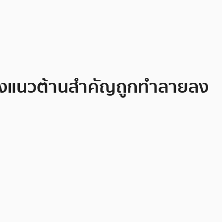
 หลังแนวต้านสำคัญถูกทำลายลง