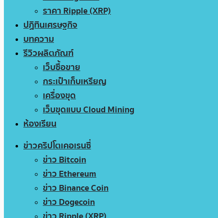
ราคา Ripple (XRP)
ปฏิทินเศรษฐกิจ
บทความ
รีวิวผลิตภัณฑ์
เว็บซื้อขาย
กระเป๋าเก็บเหรียญ
เครื่องขุด
เว็บขุดแบบ Cloud Mining
ห้องเรียน
ข่าวคริปโตเคอเรนซี่
ข่าว Bitcoin
ข่าว Ethereum
ข่าว Binance Coin
ข่าว Dogecoin
ข่าว Ripple (XRP)