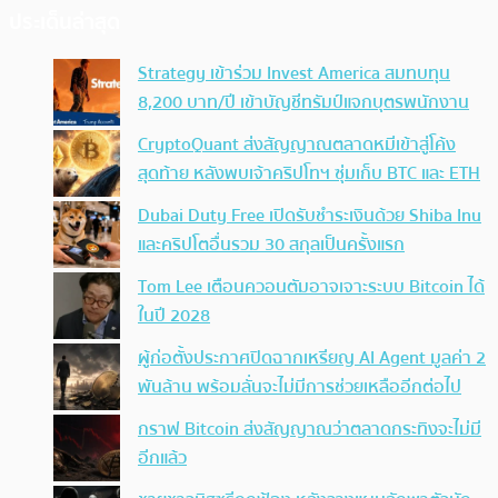
ประเด็นล่าสุด
Strategy เข้าร่วม Invest America สมทบทุน
8,200 บาท/ปี เข้าบัญชีทรัมป์แจกบุตรพนักงาน
CryptoQuant ส่งสัญญาณตลาดหมีเข้าสู่โค้ง
สุดท้าย หลังพบเจ้าคริปโทฯ ซุ่มเก็บ BTC และ ETH
Dubai Duty Free เปิดรับชำระเงินด้วย Shiba Inu
และคริปโตอื่นรวม 30 สกุลเป็นครั้งแรก
Tom Lee เตือนควอนตัมอาจเจาะระบบ Bitcoin ได้
ในปี 2028
ผู้ก่อตั้งประกาศปิดฉากเหรียญ AI Agent มูลค่า 2
พันล้าน พร้อมลั่นจะไม่มีการช่วยเหลืออีกต่อไป
กราฟ Bitcoin ส่งสัญญาณว่าตลาดกระทิงจะไม่มี
อีกแล้ว