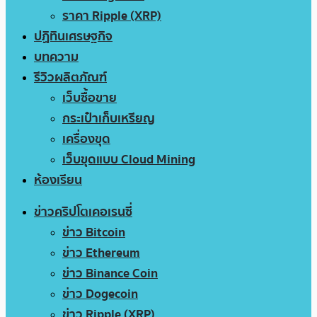
ราคา Ripple (XRP)
ปฏิทินเศรษฐกิจ
บทความ
รีวิวผลิตภัณฑ์
เว็บซื้อขาย
กระเป๋าเก็บเหรียญ
เครื่องขุด
เว็บขุดแบบ Cloud Mining
ห้องเรียน
ข่าวคริปโตเคอเรนซี่
ข่าว Bitcoin
ข่าว Ethereum
ข่าว Binance Coin
ข่าว Dogecoin
ข่าว Ripple (XRP)