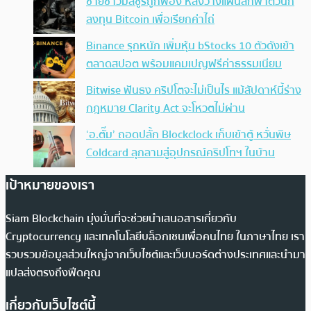
ชายชาวมิสซูรีถูกฟ้อง หลังวางแผนลักพาตัวนัก
ลงทุน Bitcoin เพื่อเรียกค่าไถ่
Binance รุกหนัก เพิ่มหุ้น bStocks 10 ตัวดังเข้า
ตลาดสปอต พร้อมแคมเปญฟรีค่าธรรมเนียม
Bitwise ฟันธง คริปโตจะไม่เป็นไร แม้สัปดาห์นี้ร่าง
กฎหมาย Clarity Act จะโหวตไม่ผ่าน
‘อ.ตั๊ม’ ถอดปลั้ก Blockclock เก็บเข้าตู้ หวั่นพิษ
Coldcard ลุกลามสู่อุปกรณ์คริปโทฯ ในบ้าน
เป้าหมายของเรา
Siam Blockchain มุ่งมั่นที่จะช่วยนำเสนอสารเกี่ยวกับ
Cryptocurrency และเทคโนโลยีบล็อกเชนเพื่อคนไทย ในภาษาไทย เรา
รวบรวมข้อมูลส่วนใหญ่จากเว็บไซต์และเว็บบอร์ดต่างประเทศและนำมา
แปลส่งตรงถึงฟีดคุณ
เกี่ยวกับเว็บไซต์นี้