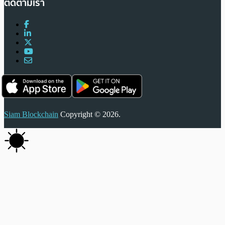
ติดตามเรา
Siam Blockchain
Copyright © 2026.