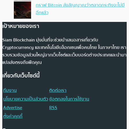
กราฟ Bitcoin ส่งสัญญาณว่าตลาดกระทิงจะไม่มี
อีกแล้ว
เป้าหมายของเรา
Siam Blockchain มุ่งมั่นที่จะช่วยนำเสนอสารเกี่ยวกับ
Cryptocurrency และเทคโนโลยีบล็อกเชนเพื่อคนไทย ในภาษาไทย เรา
รวบรวมข้อมูลส่วนใหญ่จากเว็บไซต์และเว็บบอร์ดต่างประเทศและนำมา
แปลส่งตรงถึงฟีดคุณ
เกี่ยวกับเว็บไซต์นี้
ทีมงาน
ติดต่อเรา
นโยบายความเป็นส่วนตัว
ข้อตกลงในการใช้งาน
Advertise
RSS
ตั้งค่าคุกกี้