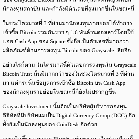
นักลงทุนสถาบัน และกำลังมีตัวเลขที่สูงมากขึ้นในขณะนี้
ในช่วงไตรมาสที่ 3 ที่ผ่านมานักลงทุนรายย่อยได้ทำการ
เข้าซื้อ Bitcoin รวมกันราว ๆ 1.6 พันล้านดอลลาร์โดยใช้
แอพ Cash App ของ Square ซึ่งถือเป็นตัวเลขที่มากกว่า
ผลิตภัณฑ์ด้านการลงทุน Bitcoin ของ Grayscale เสียอีก
อย่างไรก็ตาม ในไตรมาสนี้ตัวเลขการลงทุนใน Grayscale
Bitcoin Trust นั้นมีมากกว่าของในช่วงไตรมาสที่ 3 ที่ผ่าน
มา แต่กระนั้นข้อมูลการเข้าซื้อ Bitcoin บน Cash App
ของนักลงทุนรายย่อยในขณะนี้ก็ยังไม่ปรากฎขึ้น
Grayscale Investment นั้นถือเป็นบริษัทผู้บริหารกองทุน
ดิจิทัลที่มีบริษัทแม่เป็น Digital Currency Group (DCG) อีก
ทั้งยังเป็นนักลงทุนของ CoinDesk อีกด้วย