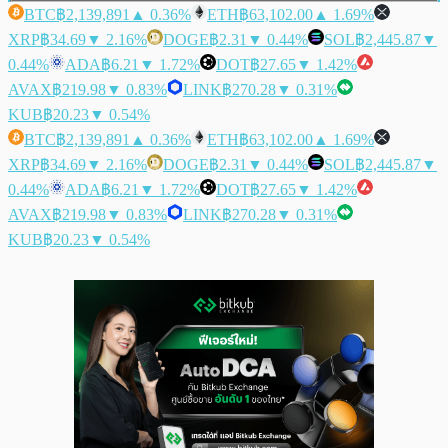
BTC
฿2,139,891
▲ 0.36%
ETH
฿63,102.00
▲ 1.69%
XRP
฿34.69
▼ 2.16%
DOGE
฿2.31
▼ 0.44%
SOL
฿2,445.87
▼
0.44%
ADA
฿6.21
▼ 1.72%
DOT
฿27.65
▼ 1.42%
AVAX
฿219.98
▼ 0.83%
LINK
฿270.28
▼ 0.31%
KUB
฿20.23
▼ 0.54%
BTC
฿2,139,891
▲ 0.36%
ETH
฿63,102.00
▲ 1.69%
XRP
฿34.69
▼ 2.16%
DOGE
฿2.31
▼ 0.44%
SOL
฿2,445.87
▼
0.44%
ADA
฿6.21
▼ 1.72%
DOT
฿27.65
▼ 1.42%
AVAX
฿219.98
▼ 0.83%
LINK
฿270.28
▼ 0.31%
KUB
฿20.23
▼ 0.54%